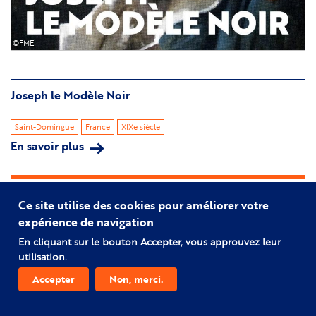
©FME
Joseph le Modèle Noir
Saint-Domingue
France
XIXe siècle
En savoir plus
sur
Joseph
le
Modèle
Ce site utilise des cookies pour améliorer votre
Image
Noir
expérience de navigation
En cliquant sur le bouton Accepter, vous approuvez leur
utilisation.
Accepter
Non, merci.