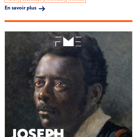
En savoir plus
sur
Simone
Schwarz-
Bart
Image