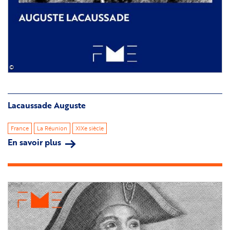
©
Lacaussade Auguste
France
La Réunion
XIXe siècle
En savoir plus
sur
Lacaussade
Auguste
Image