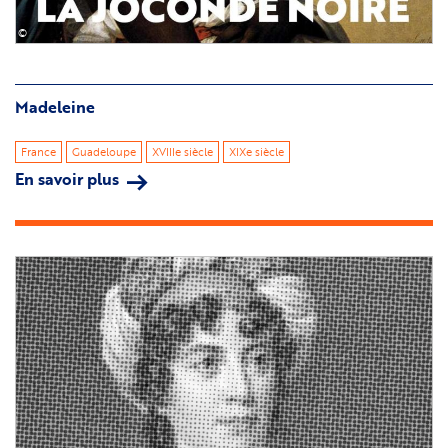
©
Madeleine
France
Guadeloupe
XVIIIe siècle
XIXe siècle
En savoir plus
sur
Madeleine
Image