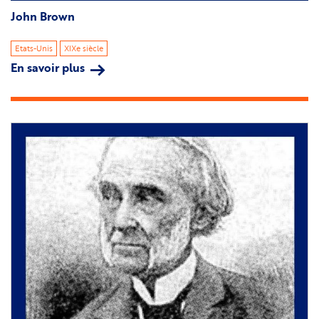
John Brown
Etats-Unis
XIXe siècle
En savoir plus
sur
John
Brown
Image