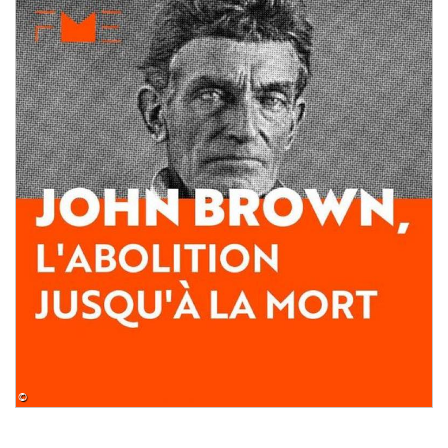
Image
©