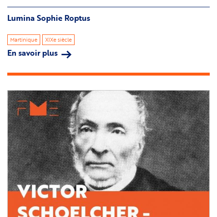
Lumina Sophie Roptus
Martinique
XIXe siècle
En savoir plus
sur
Lumina
Sophie
Roptus
Image