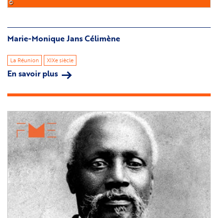
©
Marie-Monique Jans Célimène
La Réunion
XIXe siècle
En savoir plus
sur
Marie-
Monique
Jans
Image
Célimène