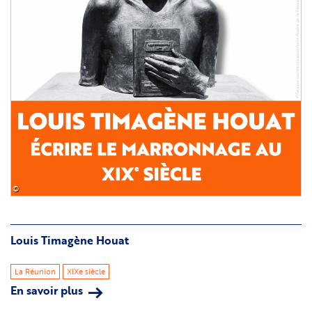
©
Louis Timagène Houat
La Réunion
XIXe siècle
En savoir plus
sur
Louis