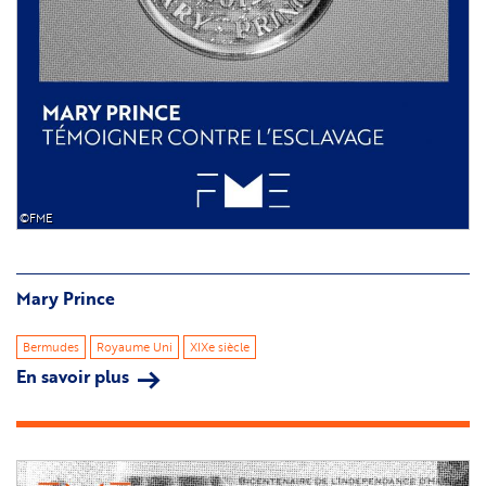
©FME
Mary Prince
Bermudes
Royaume Uni
XIXe siècle
En savoir plus
sur
Mary
Prince
Image