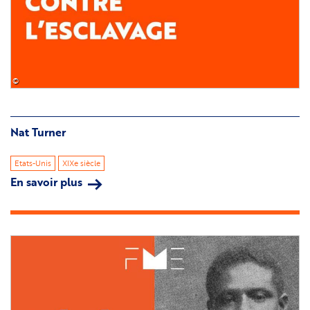
©
Nat Turner
Etats-Unis
XIXe siècle
En savoir plus
sur
Nat
Turner
Image