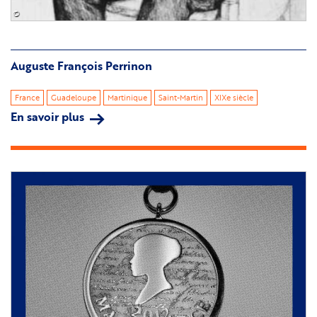
©
Auguste François Perrinon
France
Guadeloupe
Martinique
Saint-Martin
XIXe siècle
En savoir plus
sur
Auguste
François
Perrinon
Image