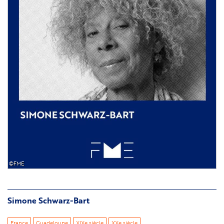
©FME
Simone Schwarz-Bart
France
Guadeloupe
XIXe siècle
XXe siècle