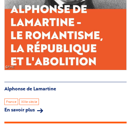
©FME
Alphonse de Lamartine
France
XIXe siècle
En savoir plus
sur
Alphonse
de
Lamartine