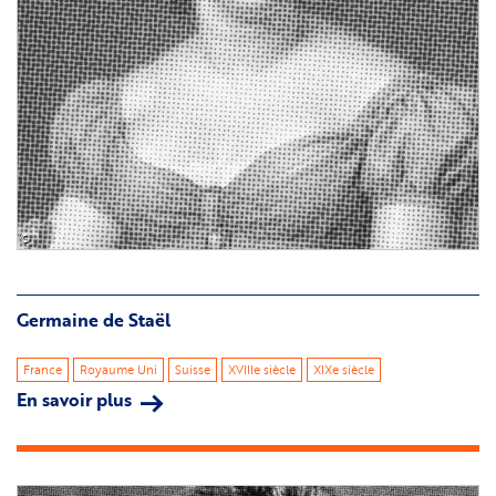
©
Germaine de Staël
France
Royaume Uni
Suisse
XVIIIe siècle
XIXe siècle
En savoir plus
sur
Germaine
de
Staël