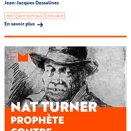
Jean-Jacques Dessalines
Haïti
Saint-Domingue
XIXe siècle
En savoir plus
sur
Jean-
Jacques
Dessalines
Image