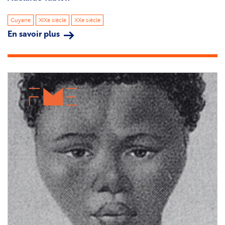
Guyane
XIXe siècle
XXe siècle
En savoir plus
sur
Adelaïde
Tablon
Image