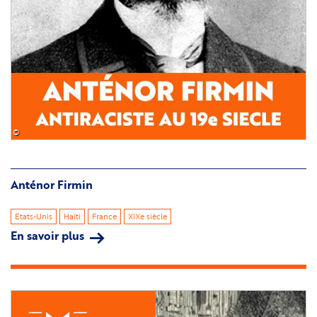
©
Anténor Firmin
Etats-Unis
Haïti
France
XIXe siècle
En savoir plus
sur
Anténor
Firmin
Image