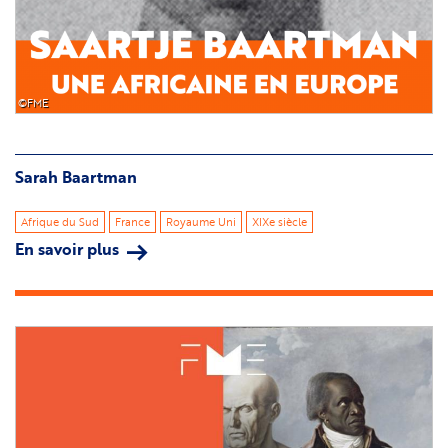
©FME
Sarah Baartman
Afrique du Sud
France
Royaume Uni
XIXe siècle
En savoir plus
sur
Sarah
Baartman
Image