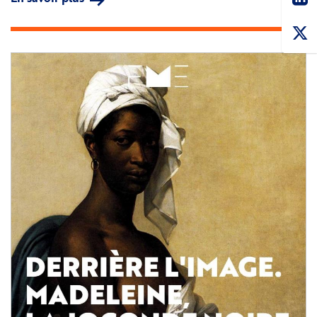
Hégésippe
Jean
Légitimus
Image