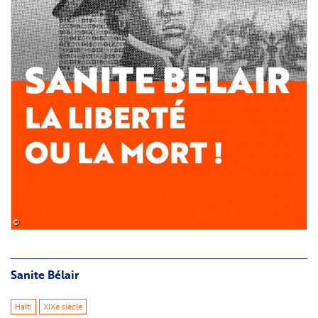
©
Sanite Bélair
Haïti
XIXe siècle