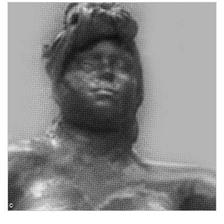
Image
©