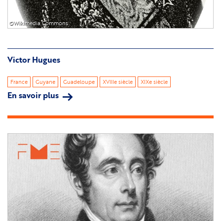
©Wikimedia Commons
Victor Hugues
France
Guyane
Guadeloupe
XVIIIe siècle
XIXe siècle
En savoir plus
sur
Victor
Hugues
Image