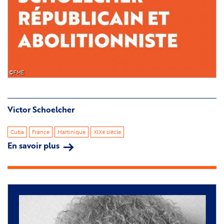
©FME
Victor Schoelcher
Cuba
France
Martinique
XIXe siècle
En savoir plus
sur
Victor
Schoelcher
Image