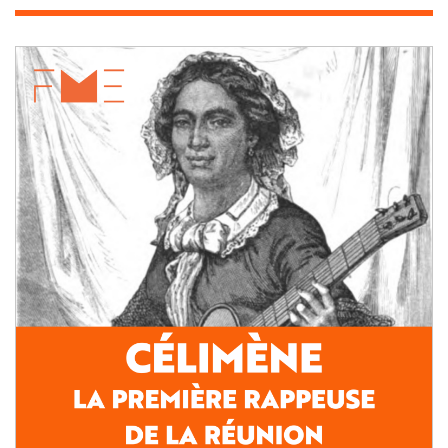
Timagène
Houat
Image