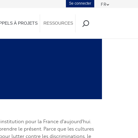
Menu
Se connecter
FR
Toggle Dropd
du
PPELS À PROJETS
RESSOURCES
compte
de
l'utilisateur
nstitution pour la France d'aujourd'hui.
endre le présent. Parce que les cultures
pour lutter contre les discriminations, le