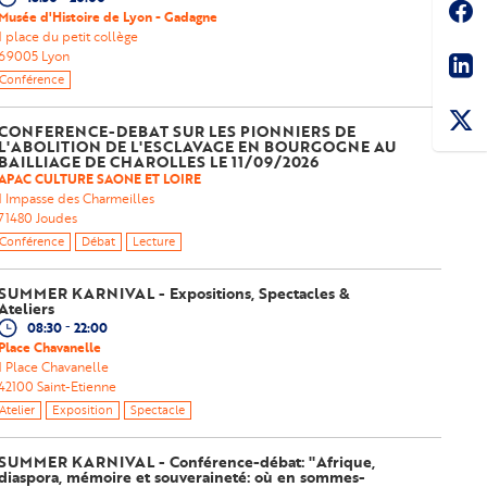
Soc
Musée d'Histoire de Lyon - Gadagne
1 place du petit collège
Sha
69005
Lyon
Conférence
CONFERENCE-DEBAT SUR LES PIONNIERS DE
L'ABOLITION DE L'ESCLAVAGE EN BOURGOGNE AU
BAILLIAGE DE CHAROLLES LE 11/09/2026
APAC CULTURE SAONE ET LOIRE
1 Impasse des Charmeilles
71480
Joudes
Conférence
Débat
Lecture
SUMMER KARNIVAL - Expositions, Spectacles &
Ateliers
-
08:30
22:00
Place Chavanelle 
1 Place Chavanelle 
42100
Saint-Etienne 
Atelier
Exposition
Spectacle
SUMMER KARNIVAL - Conférence-débat: "Afrique,
diaspora, mémoire et souveraineté: où en sommes-