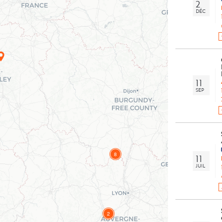
2
DÉC
11
SEP
8
11
JUIL
2