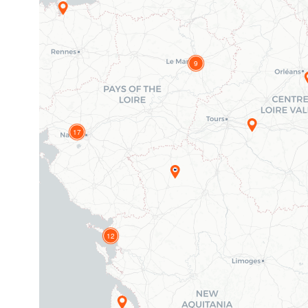
9
17
12