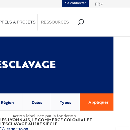
Menu
Se connecter
FR
Toggle Dropd
du
PPELS À PROJETS
RESSOURCES
compte
de
l'utilisateur
ESCLAVAGE
Appliquer
Région
Dates
Types
Action labellisée par la fondation
LES LYONNAIS, LE COMMERCE COLONIAL ET
L’ESCLAVAGE AU 18E SIÈCLE
-
18:30
20:00