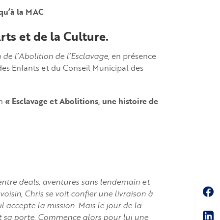
squ’à la MAC
rts et de la Culture.
 l’Abolition de l’Esclavage
, en présence
des Enfants et du Conseil Municipal des
on
« Esclavage et Abolitions, une histoire de
ntre deals, aventures sans lendemain et
Soc
isin, Chris se voit confier une livraison à
l accepte la mission. Mais le jour de la
Sha
nt sa porte. Commence alors pour lui une