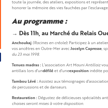
toute la journée, des ateliers, expositions et représe
honorer la mémoire des vies fauchées par l’esclavage
Au programme :
→ Dès 11h, au Marché du Relais Oue
Anchoukaj
(Racines en créole)
:
Participez à un atelie
vos ancêtres en Outre-Mer avec
Jocelyn Capresse
, s
du 23 mai 1998
.
Tenues madras :
L’association
Art Mauni Antillaiz
vou
antillais lors d’un
défilé
et d’une
exposition
inédite po
Tambou Lévé :
Assistez aux témoignages d’association
de percussions et de danseurs.
Restauration :
Dégustez de délicieuses spécialités anti
chaises seront mises à votre disposition.