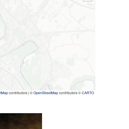
etMap
contributors
|
©
OpenStreetMap
contributors ©
CARTO