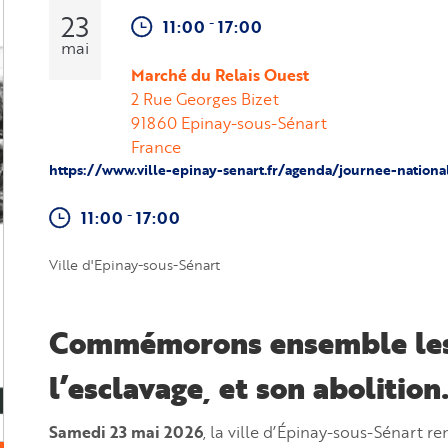
23
-
11:00
17:00
mai
Marché du Relais Ouest
2 Rue Georges Bizet
91860
Epinay-sous-Sénart
France
https://www.ville-epinay-senart.fr/agenda/journee-natio
-
11:00
17:00
Ville d'Epinay-sous-Sénart
Commémorons ensemble les
l’esclavage, et son abolition
Samedi 23 mai 2026
, la ville d’Épinay-sous-Sénart 