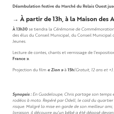
Déambulation festive du Marché du Relais Ouest ju
→ À partir de 13h, à la Maison des A
À 13h30
se tiendra la
Cérémonie de Commémoration de
des élus du Conseil Municipal, du Conseil Municipal 
Jeunes.
Lecture de contes, chants et vernissage de l’expositi
France »
.
Projection du film
« Zion »
à
15h
(Gratuit, 12 ans et +)
.
Synopsis :
En Guadeloupe, Chris partage son temps e
rodéos à moto. Repéré par Odell, le caïd du quartier vo
risque. Malgré la mise en garde de son meilleur ami, i
livraison, il découvre qu’un bébé a été déposé deva