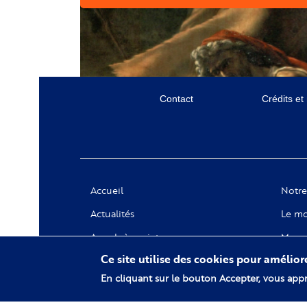
Menu
Contact
Crédits et
secondaire
Social
Accueil
Notre
Actualités
Le mo
Appels à projets
Messa
Ce site utilise des cookies pour amélio
Notre
En cliquant sur le bouton Accepter, vous appr
Collec