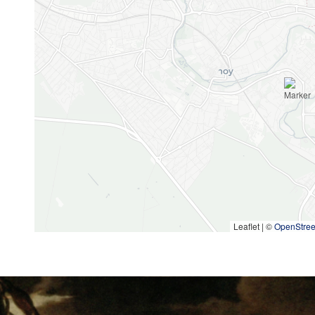
Leaflet | ©
OpenStre