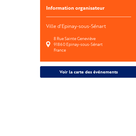
Information organisateur
Ville d'Epinay-sous-Sénart
8 Rue Sainte Geneviève
91860
Epinay-sous-Sénart
France
Voir la carte des événements