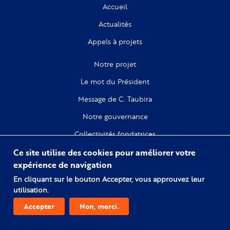
Accueil
Actualités
Appels à projets
Notre projet
Le mot du Président
Message de C. Taubira
Notre gouvernance
Collectivités fondatrices
Ce site utilise des cookies pour améliorer votre
Recherche
expérience de navigation
Citoyenneté
En cliquant sur le bouton Accepter, vous approuvez leur
utilisation.
Numérique
Accepter
Non, merci.
Comprendre l'esclavage