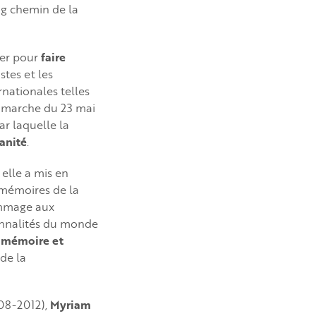
ong chemin de la
mer pour
faire
istes et les
ernationales telles
 marche du 23 mai
ar laquelle la
anité
.
, elle a mis en
mémoires de la
ommage aux
sonnalités du monde
a mémoire et
 de la
08-2012),
Myriam