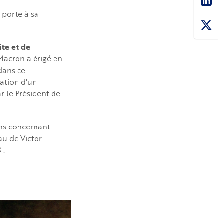
 porte à sa
ite et de
Macron a érigé en
dans ce
ation d'un
r le Président de
ons concernant
au de Victor
 .