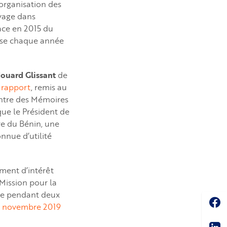
organisation des
avage dans
lace en 2015 du
mise chaque année
ouard Glissant
de
 rapport
, remis au
entre des Mémoires
sque le Président de
re du Bénin, une
nnue d’utilité
ement d’intérêt
-Mission pour la
lle pendant deux
Soc
12 novembre 2019
Sha