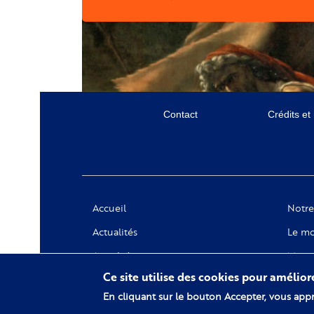
Menu
Contact
Crédits et
secondaire
Social
Accueil
Notre
Actualités
Le mo
Appels à projets
Messa
Ce site utilise des cookies pour amélio
Notre
En cliquant sur le bouton Accepter, vous appr
Collec