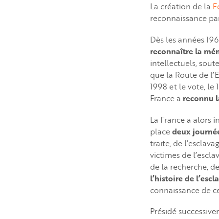
La création de la
F
reconnaissance par
Dès les années 19
reconnaître la mém
intellectuels, soute
que la Route de l’
1998 et le vote, le
France a
reconnu l
La France a alors in
place
deux journée
traite, de l’esclava
victimes de l’escl
de la recherche, de 
l’histoire de l’es
connaissance de cet
Présidé successiv