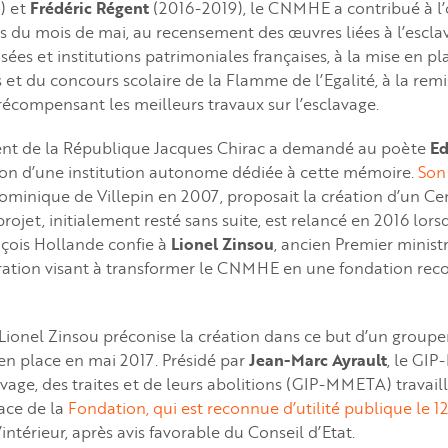
) et
Frédéric Régent
(2016-2019), le CNMHE a contribué à l’
s du mois de mai, au recensement des œuvres liées à l’escl
sées et institutions patrimoniales françaises, à la mise en p
et du concours scolaire de la Flamme de l’Egalité, à la re
 récompensant les meilleurs travaux sur l’esclavage.
dent de la République Jacques Chirac a demandé au poète
Ed
ation d’une institution autonome dédiée à cette mémoire.
Son
ominique de Villepin en 2007, proposait la création d’un C
projet, initialement resté sans suite, est relancé en 2016 lor
çois Hollande confie à
Lionel Zinsou
, ancien Premier minist
ration visant à transformer le CNMHE en une fondation reco
 Lionel Zinsou préconise la création dans ce but d’un group
 en place en mai 2017. Présidé par
Jean-Marc Ayrault
, le GIP
vage, des traites et de leurs abolitions (GIP-MMETA) travai
lace de la
Fondation, qui est reconnue d’utilité publique le 
’intérieur, après avis favorable du Conseil d’Etat.