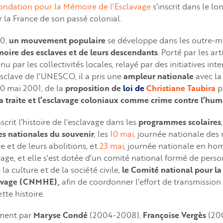
ondation pour la Mémoire de l’Esclavage
s’inscrit dans le l
 la France de son passé colonial.
60,
un mouvement populaire
se développe dans les outre-
oire des esclaves et de leurs descendants
. Porté par les art
nu par les collectivités locales, relayé par des initiatives int
Esclave de l’UNESCO, il a pris une
ampleur nationale
avec la
 10 mai 2001, de la
proposition de
loi de
Christiane Taubira
p
a traite et l’esclavage coloniaux comme crime contre l’hum
scrit l’histoire de l’esclavage dans les
programmes scolaires
s nationales du souvenir
, les
10 mai
,
journée nationale des 
ge et de leurs abolitions, et
23 mai
, journée nationale en h
avage, et elle s'est dotée d’un comité national formé de per
la culture et de la société civile,
le Comité national pour l
clavage (CNMHE),
afin de coordonner l’effort de transmission
te histoire.
ement par
Maryse Condé
(2004-2008),
Françoise Vergès
(20