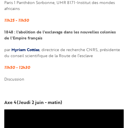
Paris 1 Panthéon Sorbonne, UMR 8171-Institut des mondes
africains
11h25 - 11h50
1848 : l'abolition de l'esclavage dans les nouvelles colonies
de l'Empire français
Myriam Cottias
par
, directrice de recherche CNRS, présidente
du conseil scientifique de la Route de l’esclave
11h50 - 12h30
Discussion
Axe 4(Jeudi 2 juin - matin)