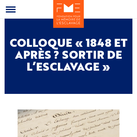
Aller
au
Toggle
contenu
menu
principal
COLLOQUE « 1848 ET
APRÈS ? SORTIR DE
L’ESCLAVAGE »