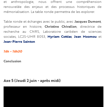
et anthropologie, nous offrent une compréhension
renouvelée des enjeux et des processus historiques de
mémorialisation. La table ronde permettra de les explorer.
Jacques Dumont
Table ronde et échanges avec le public, avec
,
Christine Chivallon
professeur en histoire,
, directrice de
recherche au CNRS, Laboratoire caribéen de sciences
Myriam Cottias
Jean Moomou
sociales, LC2S-UMR 8053,
,
et
Jean-Pierre Sainton
16h - 16h30
Conclusion
Axe 5 (Jeudi 2 juin - après midi)