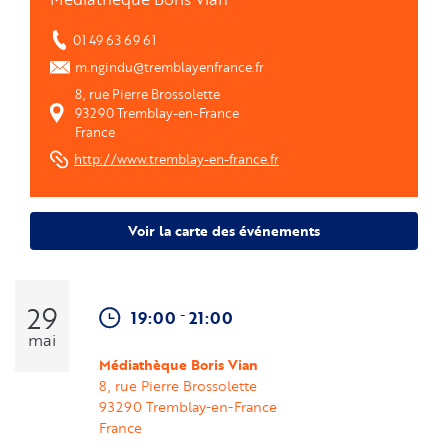
01 49 63 69 61
m.ngindu@tremblayenfrance.fr
8, rue Pierre Brossolette
93290
Tremblay-en-France
France
http://www.tremblay-en-france.fr
Voir la carte des événements
29
-
19:00
21:00
mai
Médiathèque Boris Vian
8, rue Pierre Brossolette
93290
Tremblay-en-France
France