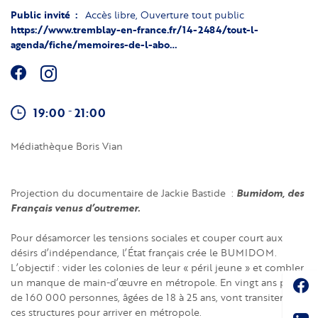
Public invité
Accès libre
Ouverture tout public
https://www.tremblay-en-france.fr/14-2484/tout-l-
agenda/fiche/memoires-de-l-abo…
-
19:00
21:00
Médiathèque Boris Vian
Bumidom, des
Projection du documentaire de Jackie Bastide :
Français venus d’outremer.
Pour désamorcer les tensions sociales et couper court aux
désirs d’indépendance, l’État français crée le BUMIDOM.
L’objectif : vider les colonies de leur « péril jeune » et combler
Soc
un manque de main-d’œuvre en métropole. En vingt ans plus
de 160 000 personnes, âgées de 18 à 25 ans, vont transiter par
Sha
ces structures pour arriver en métropole.