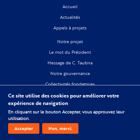
Accueil
Actualités
Appels à projets
Notre projet
Le mot du Président
Message de C. Taubira
Notre gouvernance
Collectivités fondatrices
Ce site utilise des cookies pour améliorer votre
Recherche
expérience de navigation
Citoyenneté
En cliquant sur le bouton Accepter, vous approuvez leur
utilisation.
Numérique
Accepter
Non, merci.
Comprendre l'esclavage