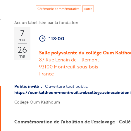
Cérémonie commémorative
Autre
Action labellisée par la fondation
7
-
18:00
mai
26
Salle polyvalente du collège Oum Kalth
mai
87 Rue Lenain de Tillemont
93100
Montreuil-sous-bois 
France
Public invité
Ouverture tout public
https://oumkalthoum-montreuil.webcollege.seinesaintdenis
Collège Oum Kalthoum
Commémoration de l'abolition de l'esclavage - Co