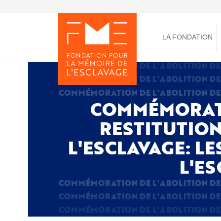
Aller
au
Toggle
contenu
menu
principal
LA FONDATION
COMMÉMORATIO
RESTITUTION
L'ESCLAVAGE: LE
L'ES