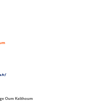
oum
.fr/
llège Oum Kalthoum