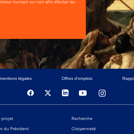
visiteur humain ou non afin d'éviter les
 mentions légales
Offres d'emplois
Rappor
 projet
Recherche
t du Président
Citoyenneté