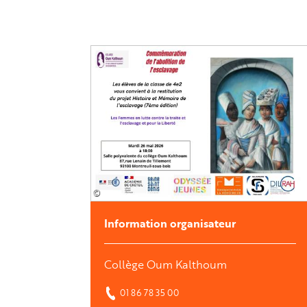
Image
©
Information organisateur
Collège Oum Kalthoum
01 86 78 35 00