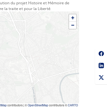
itution du projet Histoire et Mémoire de
e la traite et pour la Liberté.
+
−
Soc
Sha
etMap
contributors
|
©
OpenStreetMap
contributors ©
CARTO