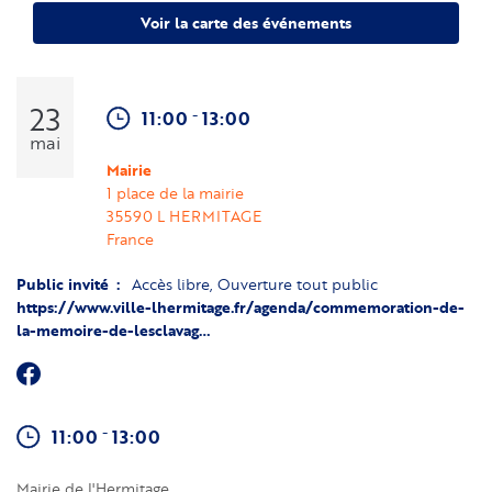
Voir la carte des événements
23
-
11:00
13:00
mai
Mairie
1 place de la mairie
35590
L HERMITAGE
France
Public invité
Accès libre
Ouverture tout public
https://www.ville-lhermitage.fr/agenda/commemoration-de-
la-memoire-de-lesclavag…
-
11:00
13:00
Mairie de l'Hermitage