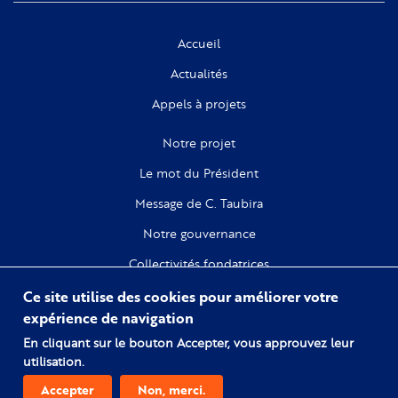
Accueil
Actualités
Appels à projets
Notre projet
Le mot du Président
Message de C. Taubira
Notre gouvernance
Collectivités fondatrices
Ce site utilise des cookies pour améliorer votre
Recherche
expérience de navigation
Citoyenneté
En cliquant sur le bouton Accepter, vous approuvez leur
utilisation.
Numérique
Accepter
Non, merci.