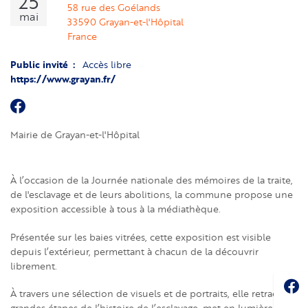
25
58 rue des Goélands
mai
33590
Grayan-et-l'Hôpital
France
Public invité
Accès libre
https://www.grayan.fr/
Mairie de Grayan-et-l'Hôpital
À l’occasion de la Journée nationale des mémoires de la traite,
de l'esclavage et de leurs abolitions, la commune propose une
exposition accessible à tous à la médiathèque.
Présentée sur les baies vitrées, cette exposition est visible
depuis l’extérieur, permettant à chacun de la découvrir
librement.
Soc
À travers une sélection de visuels et de portraits, elle retrace les
grandes étapes de l’histoire de l’esclavage, met en lumière des