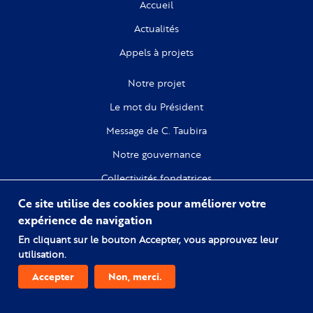
Accueil
Actualités
Appels à projets
Notre projet
Le mot du Président
Message de C. Taubira
Notre gouvernance
Collectivités fondatrices
Ce site utilise des cookies pour améliorer votre
Recherche
expérience de navigation
Citoyenneté
En cliquant sur le bouton Accepter, vous approuvez leur
utilisation.
Numérique
Accepter
Non, merci.
Comprendre l'esclavage