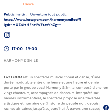
France
Public invité
Ouverture tout public
https://www.instagram.com/harmonysmileoff?
igsh=MXZ4MHFnMWFzazVnZg==
-
17:00
19:00
HARMONY & SMILE
FREEDOM
est un spectacle musical choral et dansé, d’une
durée modulable entre une heure et une heure et demie,
porté par le groupe vocal Harmony & Smile, composé d’environ
vingt chanteurs, accompagnés de danseurs. Interprété sur
bandes instrumentales, le spectacle propose une traversée
artistique et humaine de l’histoire du peuple noir, depuis les
Soc
racines africaines jusqu’à aujourd’hui. À travers une succession