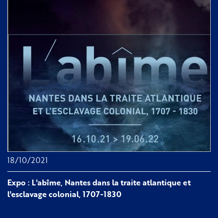
Thiago
Sapede
présente
le
Kongo
et
le
monde
18/10/2021
Expo : L'abîme, Nantes dans la traite atlantique et
l'esclavage colonial, 1707-1830