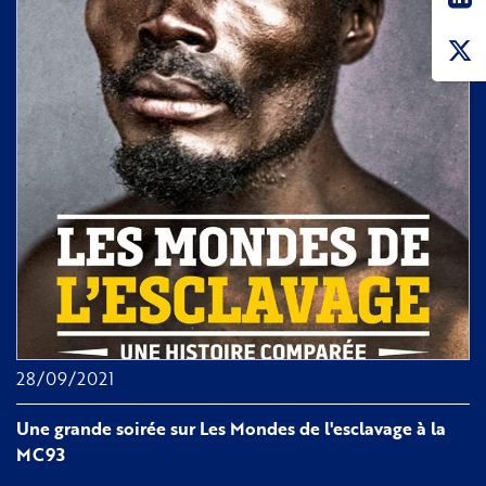
Taubira
en
hommage
à
Edouard
Glissant
à
Marseille
28/09/2021
Une grande soirée sur Les Mondes de l'esclavage à la
MC93