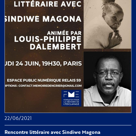
et
les
colonies
22/06/2021
Rencontre littéraire avec Sindiwe Magona