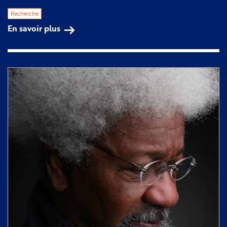
Recherche
En savoir plus
sur
Disparition
de
Marcel
Dorigny