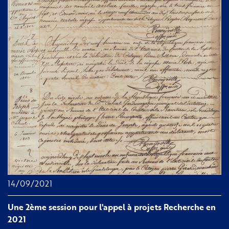
FME
aux
Rendez-
vous
de
l'histoire
de
Blois
2021
14/09/2021
Une 2ème session pour l'appel à projets Recherche en
2021