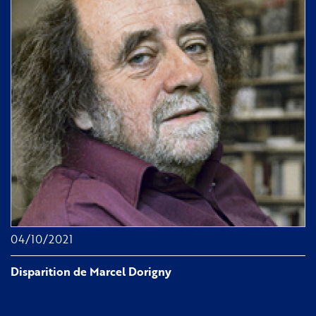
réparations
au
titre
de
l'esclavage
04/10/2021
Disparition de Marcel Dorigny