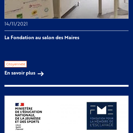
14/11/2021
La Fondation au salon des Maires
Citoyenneté
En savoir plus
sur
La
Fondation
au
salon
des
Maires