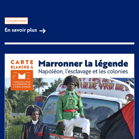
Citoyenneté
En savoir plus
sur
Lancement
des
Associations
amies
de
la
Fondation