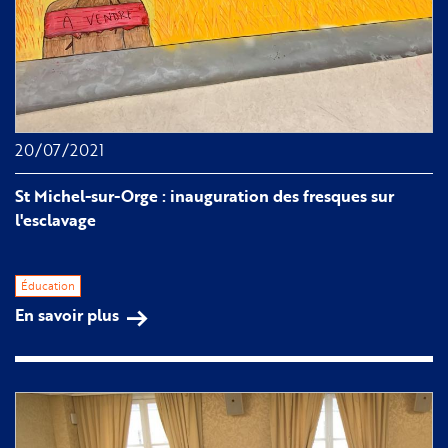
20/07/2021
St Michel-sur-Orge : inauguration des fresques sur
l'esclavage
Éducation
En savoir plus
sur
St
Michel-
sur-
Orge
: