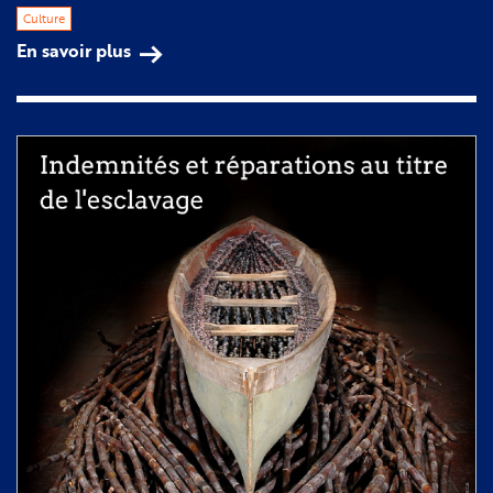
Culture
En savoir plus
sur
Expo :
L'abîme,
Nantes
dans
la
traite
atlantique
et
l'esclavage
colonial,
1707-
1830