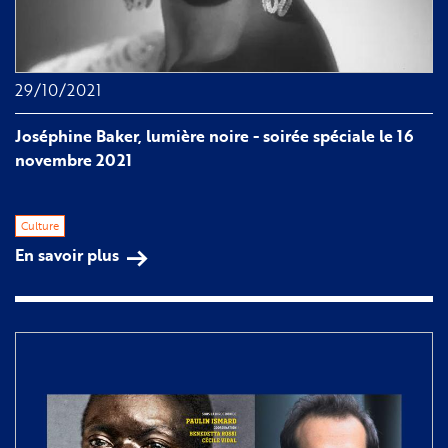
29/10/2021
Joséphine Baker, lumière noire - soirée spéciale le 16
novembre 2021
Culture
En savoir plus
sur
Joséphine
Baker,
lumière
noire
-
soirée
spéciale
le