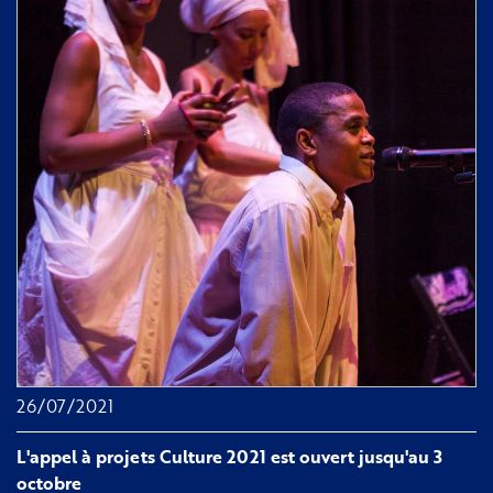
de
la
statue
de
Modeste
Testas
à
Bordeaux
26/07/2021
L'appel à projets Culture 2021 est ouvert jusqu'au 3
octobre