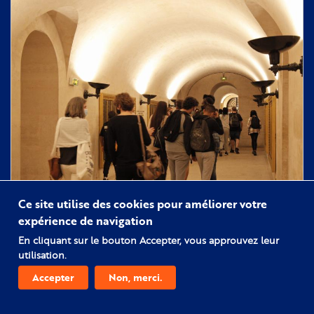
avec
Simone
Swcharz-
Bart
Ce site utilise des cookies pour améliorer votre
expérience de navigation
En cliquant sur le bouton Accepter, vous approuvez leur
utilisation.
Accepter
Non, merci.
16/06/2021
Lancement de l'appel à projets éducation 2021