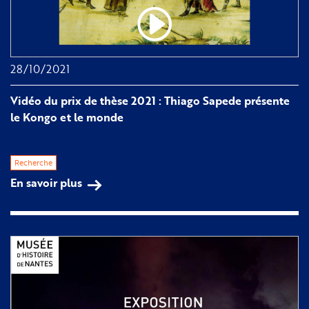
28/10/2021
Vidéo du prix de thèse 2021 : Thiago Sapede présente
le Kongo et le monde
Recherche
En savoir plus
sur
Vidéo
du
prix
de
thèse
2021
: