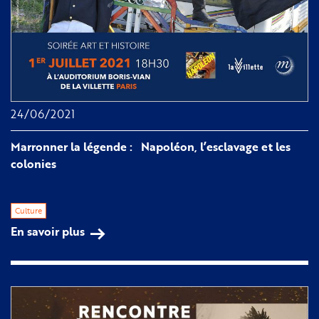
24/06/2021
Marronner la légende : Napoléon, l’esclavage et les
colonies
Culture
En savoir plus
sur
Marronner
la
légende :
Napoléon,
l’esclavage