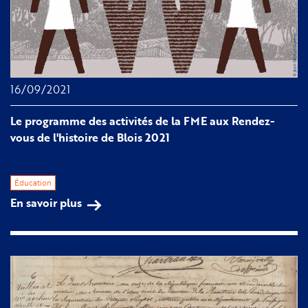
16/09/2021
Le programme des activités de la FME aux Rendez-
vous de l'histoire de Blois 2021
Éducation
En savoir plus
sur
Le
programme
des
activités
de
la