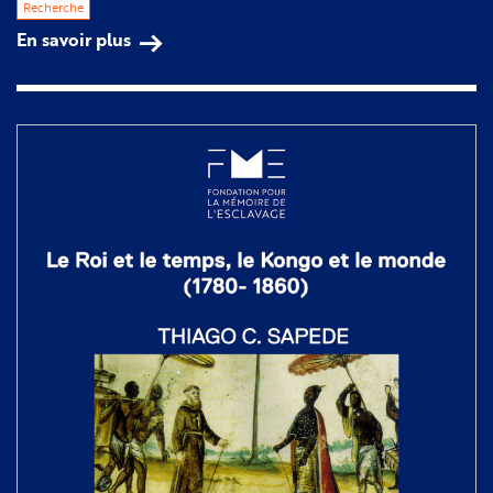
Recherche
En savoir plus
sur
Entretien
avec
Paulin
Ismard
et
Cécile
Vidal
:
"Les
mondes
de
l'esclavage"