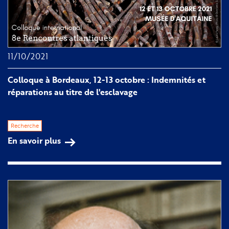
11/10/2021
Colloque à Bordeaux, 12-13 octobre : Indemnités et
réparations au titre de l'esclavage
Recherche
En savoir plus
sur
Colloque à
Bordeaux, 12-
13
octobre
:
Indemnités
et