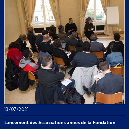
inauguration
des
fresques
sur
l'esclavage
13/07/2021
Lancement des Associations amies de la Fondation