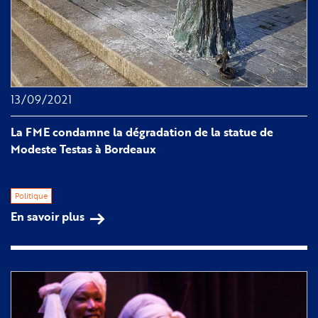
13/09/2021
La FME condamne la dégradation de la statue de
Modeste Testas à Bordeaux
Politique
En savoir plus
sur
La
FME
condamne
la
dégradation