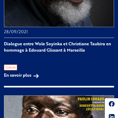
28/09/2021
Dialogue entre Wole Soyinka et Christiane Taubira en
hommage à Edouard Glissant à Marseille
Culture
En savoir plus
sur
Dialogue
entre
Wole
Soyinka
Soc
et
Christiane
Sha