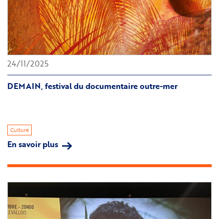
24/11/2025
DEMAIN, festival du documentaire outre-mer
Culture
En savoir plus
sur
DEMAIN,
festival
du
documentaire
outre-
mer