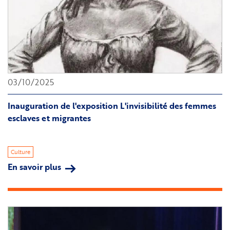
la
FME
03/10/2025
Inauguration de l'exposition L'invisibilité des femmes
esclaves et migrantes
Culture
En savoir plus
sur
Inauguration
de
l'exposition L'invisibilité
des
femmes