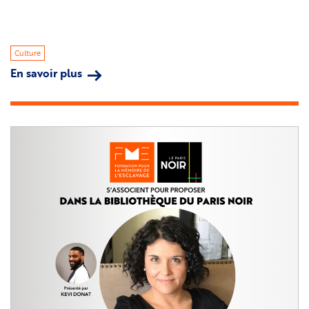
Culture
En savoir plus
sur
La
FME
au
lancement
du
Festival
du
Mois
Kreyol
2025