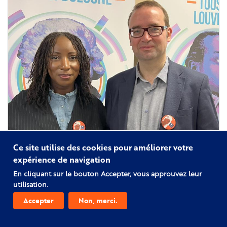
nouvel
épisode
du
podcast
FME
/
Le
Paris
noir
Ce site utilise des cookies pour améliorer votre
expérience de navigation
En cliquant sur le bouton Accepter, vous approuvez leur
utilisation.
Accepter
Non, merci.
16/09/2025
Inauguration de l'exposition RÉSISTANT.E.S contre