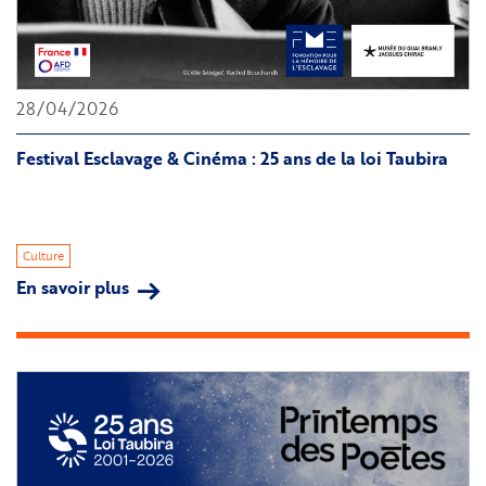
28/04/2026
Festival Esclavage & Cinéma : 25 ans de la loi Taubira
Culture
En savoir plus
sur
Festival
Esclavage
&
Cinéma
:
25
ans