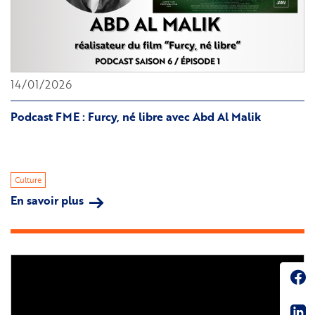
14/01/2026
Podcast FME : Furcy, né libre avec Abd Al Malik
Culture
En savoir plus
sur
Podcast
FME
: Furcy,
né
Soc
libre avec
Abd
Sha