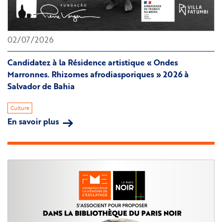
02/07/2026
Candidatez à la Résidence artistique « Ondes
Marronnes. Rhizomes afrodiasporiques » 2026 à
Salvador de Bahia
Culture
En savoir plus
sur
Candidatez
à
la
Résidence
artistique
«
Ondes
Marronnes.