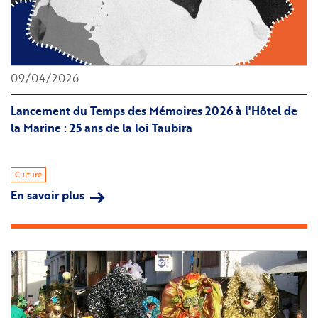
09/04/2026
Lancement du Temps des Mémoires 2026 à l'Hôtel de
la Marine : 25 ans de la loi Taubira
Culture
En savoir plus
sur
Lancement
du
Temps
des
Mémoires
2026
à