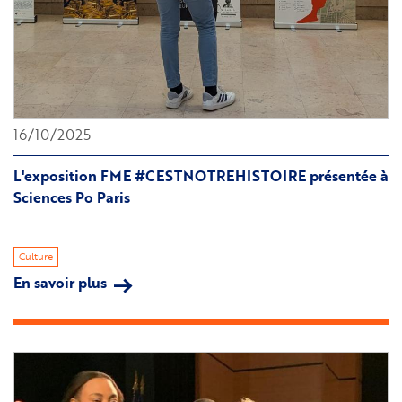
16/10/2025
L'exposition FME #CESTNOTREHISTOIRE présentée à
Sciences Po Paris
Culture
En savoir plus
sur
L'exposition
FME
#CESTNOTREHISTOIRE
présentée
à