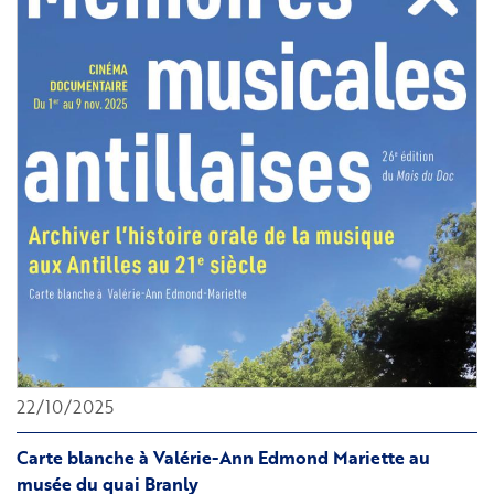
Aïssata
Seck
et
ressources
biographiques
22/10/2025
Carte blanche à Valérie-Ann Edmond Mariette au
musée du quai Branly