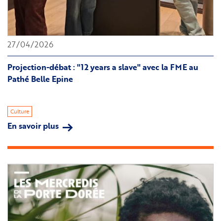
Delphine
Gardey
27/04/2026
Projection-débat : "12 years a slave" avec la FME au
Pathé Belle Epine
Culture
En savoir plus
sur
Projection-
débat
:
"12
years
a
slave"
avec