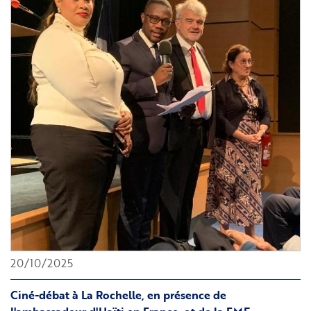
Sciences
Po
Paris
20/10/2025
Ciné-débat à La Rochelle, en présence de