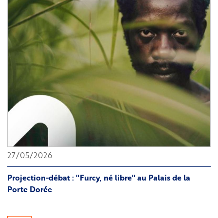
la
FME
au
Pathé
Belle
Epine
27/05/2026
Projection-débat : "Furcy, né libre" au Palais de la
Porte Dorée