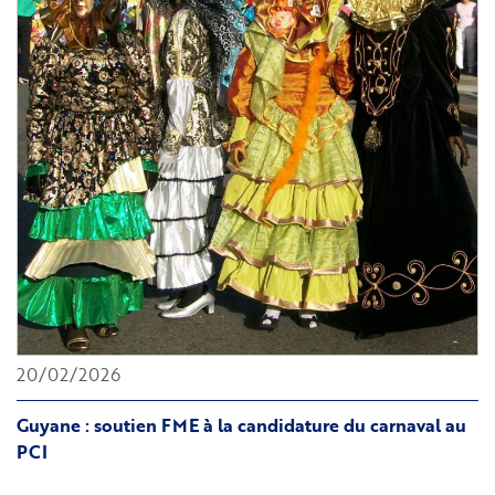
l'Hôtel
de
la
Marine
:
25
ans
de
la
loi
Taubira
20/02/2026
Guyane : soutien FME à la candidature du carnaval au
PCI