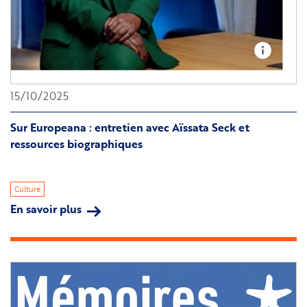
15/10/2025
Sur Europeana : entretien avec Aïssata Seck et
ressources biographiques
Culture
En savoir plus
sur
Sur
Europeana
:
entretien
avec