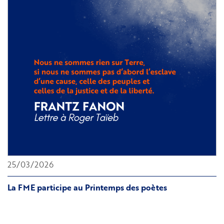
de
la
loi
Taubira
25/03/2026
La FME participe au Printemps des poètes