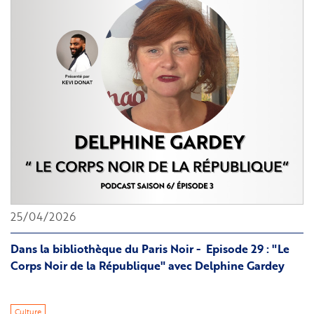
Rhizomes
afrodiasporiques
»
2026
à
Salvador
de
Bahia
25/04/2026
Dans la bibliothèque du Paris Noir - Episode 29 : "Le
Corps Noir de la République" avec Delphine Gardey
Culture