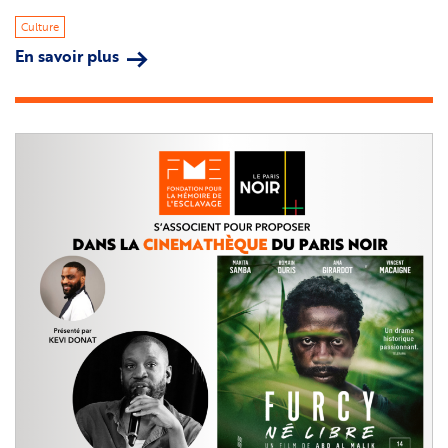
Culture
En savoir plus
sur
Guyane
:
soutien
FME
à
la
candidature
du
carnaval
au
PCI