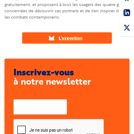
gratuitement, et proposent à tous les usagers des quatre gares
Sha
concernées de découvrir ces portraits et de s'en inspirer dans
les combats contemporains.
L'exposition
Inscrivez-vous
à notre newsletter
Courriel