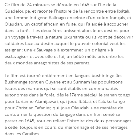
Ce film de 24 minutes se déroule en 1645 sur l’île de la
Guadeloupe, et raconte l’histoire de la rencontre entre Ibátali,
une femme indigène Kalinago enceinte d’un colon français, et
Olaudah, un captif africain en fuite, qui l’a aidée à accoucher
dans la forêt. Les deux êtres unissent alors leurs destins pour
un voyage à travers la nature luxuriante où ils vont se découvrir
solidaires face au destin auquel le pouvoir colonial veut les
assigner : une « Sauvage » à exterminer, un « nègre » à
esclavagiser, et avec elle et lui, un bébé métis pris entre les
deux mondes antagonistes de ses parents.
Le film est tourné entièrement en langues bushininge (les
Bushininge sont en Guyane et au Surinam les populations
issues des marrons qui se sont établis en communautés
autonomes dans la forêt, dès le 17ème siècle), le sranan tongo
pour Lorianne Alamijawari, qui joue Ibátali, et l’aluku tongo
pour Christian Tafanier, qui joue Olaudah, une manière de
contourner la question du langage dans un film censé se
passer en 1645, tout en reliant l’histoire des deux personnages
à celle, toujours en cours, du marronnage et de ses héritages
dans les Caraïbes.