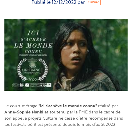
Publié le
12/12/2022
par
Culture
Ici s’achève le monde connu
Le court-métrage "
" réalisé par
Anne-Sophie Nanki
et soutenu par la FME dans le cadre de
son appel à projets Culture ne cesse d’être récompensé dans
les festivals où il est présenté depuis le mois d’août 2022.