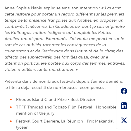
Anne-Sophie Nanki explique ainsi son intention :
« J’ai écrit
cette histoire pour porter un regard différent sur les premiers
temps de la présence françaises aux Antilles, en proposer un
contre-récit méconnu. En Guadeloupe, dont je suis originaire,
les Kalinagos, nation indigène qui peuplait les Petites
Antilles, ont disparu. Exterminés. J’ai voulu me pencher sur le
sort de ces oubliés, raconter les conséquences de la
colonisation et de l’esclavage dans l’intimité de la chair, des
affects, des subjectivités, des familles aussi, avec une
attention particulière portée aux corps des femmes, entravés,
violés, mutilés vivants, marchandés. »
Présenté dans de nombreux festivals depuis l’année dernière,
le film a déjà recueilli de nombreuses récompenses :
Soc
Rhodes Island Grand Prize - Best Director
Sha
TTFF Trinidad and Tobago Film Festival - Honorable
mention of the jury
Festival Court Derrière, La Réunion - Prix Makandal -jury
lycéen