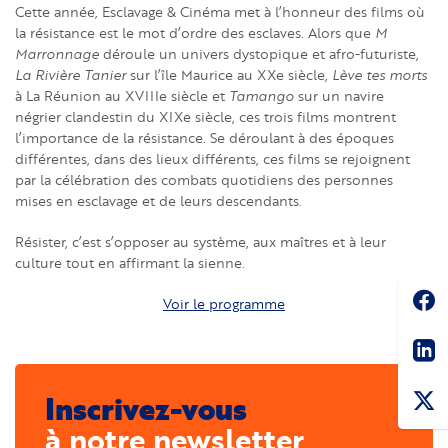
Cette année, Esclavage & Cinéma met à l’honneur des films où
la résistance est le mot d’ordre des esclaves. Alors que
M
Marronnage
déroule un univers dystopique et afro-futuriste,
La Rivière Tanier
sur l’île Maurice au XXe siècle,
Lève tes morts
à La Réunion au XVIIIe siècle et
Tamango
sur un navire
négrier clandestin du XIXe siècle, ces trois films montrent
l’importance de la résistance. Se déroulant à des époques
différentes, dans des lieux différents, ces films se rejoignent
par la célébration des combats quotidiens des personnes
mises en esclavage et de leurs descendants.
Résister, c’est s’opposer au système, aux maîtres et à leur
culture tout en affirmant la sienne.
Soc
Voir le programme
Sha
Inscrivez-vous
à notre newsletter