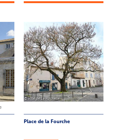
du
Commerce
Image
© Ville de La Rochelle
e
Place de la Fourche