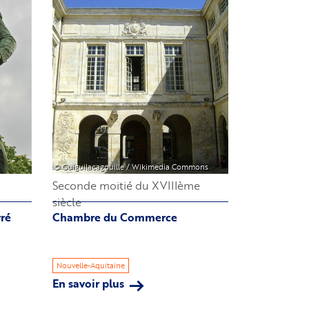
Image
Rochelle
© Guiguilacagouille / Wikimedia Commons
Seconde moitié du XVIIIème
siècle
ré
Chambre du Commerce
Nouvelle-Aquitaine
En savoir plus
sur
Chambre