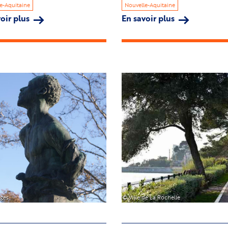
e-Aquitaine
Nouvelle-Aquitaine
oir plus
sur
En savoir plus
sur
Hôtel
Hôtel
Bernon
Lepage
Image
èges
© Ville de La Rochelle