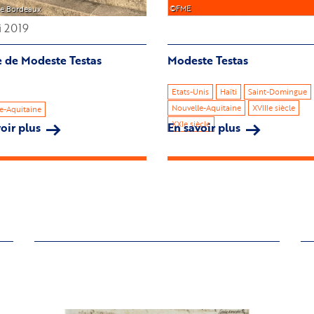
©FME
de Bordeaux
i 2019
e de Modeste Testas
Modeste Testas
Etats-Unis
Haïti
Saint-Domingue
Nouvelle-Aquitaine
XVIIIe siècle
e-Aquitaine
XXIe siècle
oir plus
sur
En savoir plus
sur
Statue
Modeste
de
Testas
Modeste
Testas
Image
Im