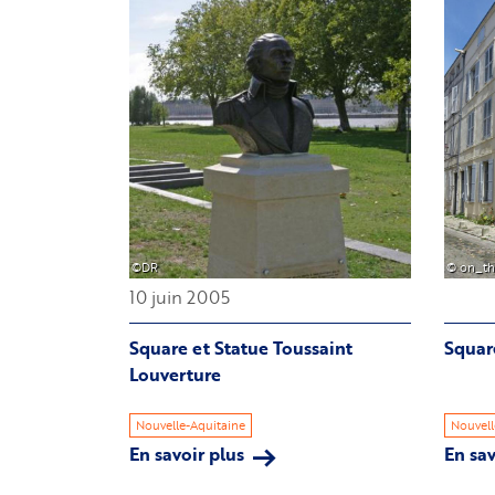
Image
Image
©DR
© on_th
10 juin 2005
Square et Statue Toussaint
Squar
Louverture
Nouvelle-Aquitaine
Nouvell
En savoir plus
sur
En sav
Square