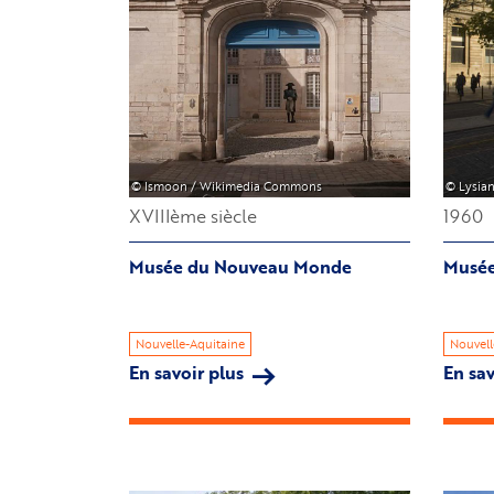
© Ismoon / Wikimedia Commons
© Lysia
XVIIIème siècle
1960
Musée du Nouveau Monde
Musée
Nouvelle-Aquitaine
Nouvell
En savoir plus
sur
En sav
Musée
du
Nouveau
Monde