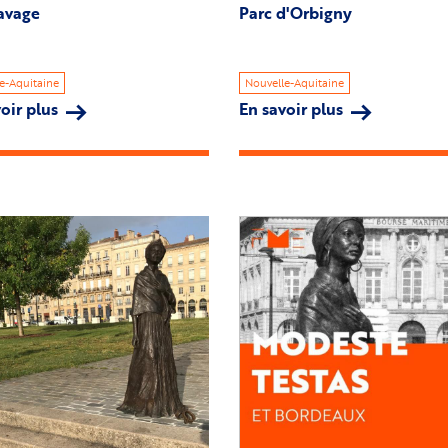
lavage
Parc d'Orbigny
e-Aquitaine
Nouvelle-Aquitaine
oir plus
sur
En savoir plus
sur
L'Esclavage
Parc
d'Orbigny
Image