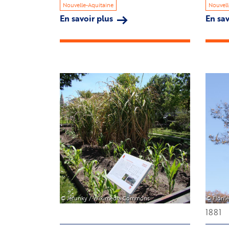
Nouvelle-Aquitaine
Nouvell
En savoir plus
sur
En sav
Cathédrale
Saint-
Louis
Image
Image
© Jefunky / Wikimedia Commons
© Floril
1881