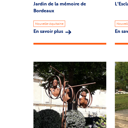
Jardin de la mémoire de
L'Esc
Bordeaux
Nouvelle-Aquitaine
Nouvell
En savoir plus
sur
En sav
Jardin
de
la
mémoire
Image
Image
de
Bordeaux