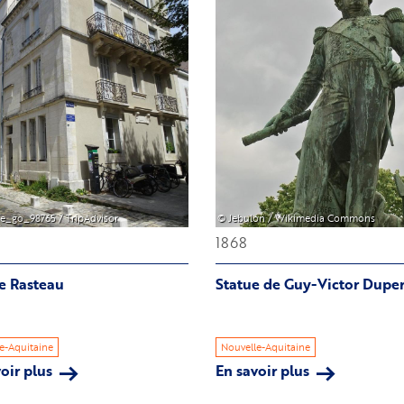
Image
e_go_98765 / TripAdvisor
© Jebulon / Wikimedia Commons
1868
e Rasteau
Statue de Guy-Victor Duper
e-Aquitaine
Nouvelle-Aquitaine
oir plus
sur
En savoir plus
sur
Square
Statue