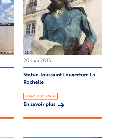
Commons
©DR
20 mai 2015
Statue Toussaint Louverture La
Rochelle
Nouvelle-Aquitaine
En savoir plus
sur
Statue
Toussaint
Louverture
La