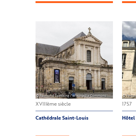
et
Statue
Toussaint
Image
Image
Louverture
© Raimond Spekking / Wikimedia Commons
© Pertu
XVIIIème siècle
1757
Cathédrale Saint-Louis
Hôtel