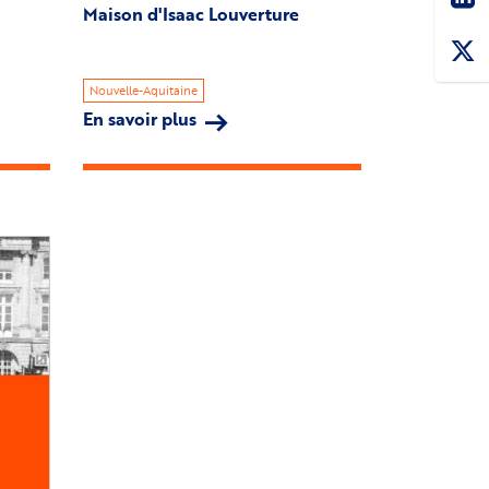
Maison d'Isaac Louverture
Nouvelle-Aquitaine
En savoir plus
sur
Maison
d'Isaac
Louverture