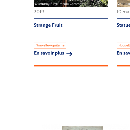
© Jefunky / Wikimedia Commons
© Ville 
2019
10 ma
Strange Fruit
Statu
Nouvelle-Aquitaine
Nouvell
En savoir plus
sur
En sav
Strange
Fruit
Image