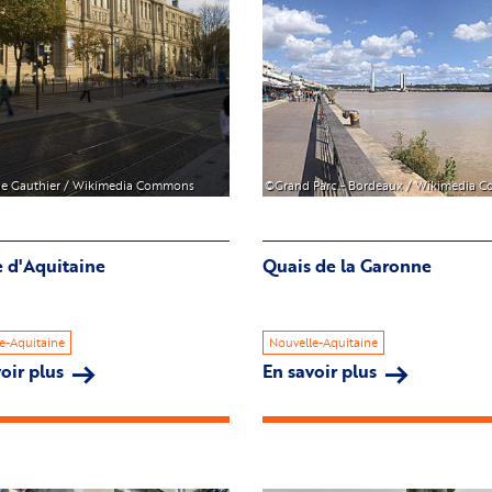
ne Gauthier / Wikimedia Commons
©Grand Parc - Bordeaux / Wikimedia 
 d'Aquitaine
Quais de la Garonne
e-Aquitaine
Nouvelle-Aquitaine
oir plus
sur
En savoir plus
sur
Musée
Quais
d'Aquitaine
de
la
Garonne