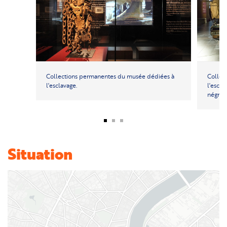
Collections permanentes du musée dédiées à
Collec
l'esclavage.
l'escla
négrier
Situation