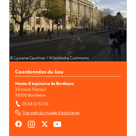
© Lysiane Gauthier / Wikimedia Commons
Coordonnées du lieu
Musée d'Aquitaine de Bordeaux
20 cours Pasteur
33000
Bordeaux
05 56 01 51 00
Site web du musée d'Aquitaine
https://fr-
https://www.instagram.com/musee_aquitaine/
https://twitter.com/MuseeAquitaine
https://www.youtube.com/channel/UCNmf4zw
fr.facebook.com/musee.aquitaine