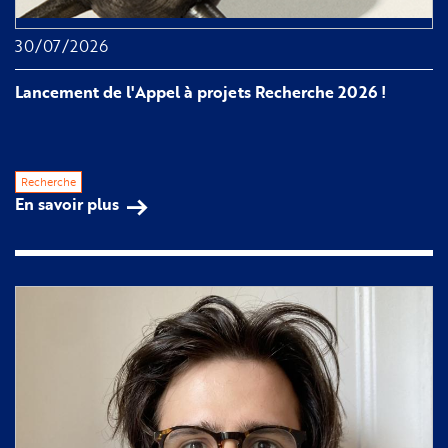
30/07/2026
Lancement de l'Appel à projets Recherche 2026 !
Recherche
En savoir plus
sur 
Lancement 
de 
l'Appel 
à 
projets 
Recherche 
2026 
!