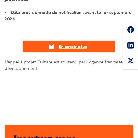
• Date prévisionnelle de notification : avant le 1er septembre
2026
Soc
Sha
En savoir plus
L'appel à projet Culture est soutenu par l'Agence française de
développement