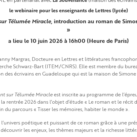
La Souvenance
le webinaire pour les enseignants de Lettres (lycée)
 sur Télumée Miracle,
introduction au roman de Simo
»
a lieu le 10 juin 2026 à 16h00
(Heure de Paris)
anny Margras, Docteure en Lettres et littératures francophon
erche Schwarz-Bart (ITEM/CNRS). Elle est membre du burea
on des écrivains en Guadeloupe qui est la maison de Simone
ent sur Télumée Miracle
est inscrite au programme de l’épre
e la rentrée 2026 dans l’objet d’étude « Le roman et le réci
in du parcours « Tisser les mémoires, habiter le monde ».
l’univers poétique et puissant de ce roman grâce à une pré
découvrir les enjeux, les thèmes majeurs et la richesse littér