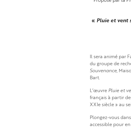
«
Pluie et vent
Il sera animé par F
du groupe de rech
Souvenance
, Mais
Bart.
L’œuvre
Pluie et v
français à partir d
XXIe siècle » au se
Plongez-vous dans 
accessible pour en 