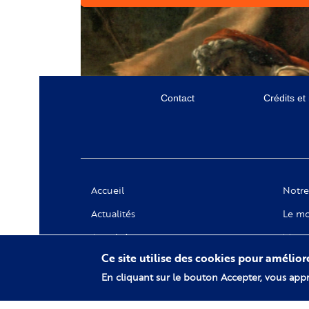
Menu
Contact
Crédits et
secondaire
Social
Accueil
Notre
Actualités
Le mo
Appels à projets
Messa
Ce site utilise des cookies pour amélio
Notre
En cliquant sur le bouton Accepter, vous appr
Collec