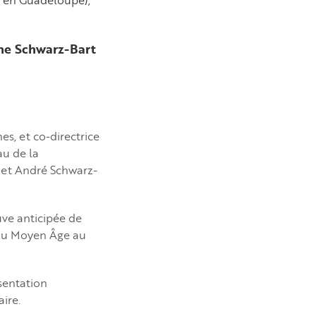
ne Schwarz-Bart
es, et co-directrice
u de la
 et André
Schwarz-
uve anticipée de
t du Moyen Âge au
sentation
aire.