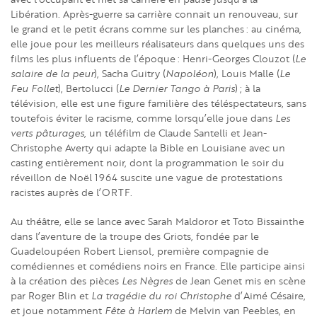
Libération. Après-guerre sa carrière connait un renouveau, sur
le grand et le petit écrans comme sur les planches : au cinéma,
elle joue pour les meilleurs réalisateurs dans quelques uns des
films les plus influents de l’époque : Henri-Georges Clouzot (
Le
salaire de la peur
), Sacha Guitry (
Napoléon
), Louis Malle (
Le
Feu Follet
), Bertolucci (
Le Dernier Tango à Paris
) ; à la
télévision, elle est une figure familière des téléspectateurs, sans
toutefois éviter le racisme, comme lorsqu’elle joue dans
Les
verts pâturages
, un téléfilm de Claude Santelli et Jean-
Christophe Averty qui adapte la Bible en Louisiane avec un
casting entièrement noir, dont la programmation le soir du
réveillon de Noël 1964 suscite une vague de protestations
racistes auprès de l’ORTF.
Au théâtre, elle se lance avec Sarah Maldoror et Toto Bissainthe
dans l’aventure de la troupe des Griots, fondée par le
Guadeloupéen Robert Liensol, première compagnie de
comédiennes et comédiens noirs en France. Elle participe ainsi
à la création des pièces
Les Nègres
de Jean Genet mis en scène
par Roger Blin et
La tragédie du roi Christophe
d’Aimé Césaire,
et joue notamment
Fête à Harlem
de Melvin van Peebles, en