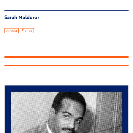
Sarah Maldoror
Angola
France
Image