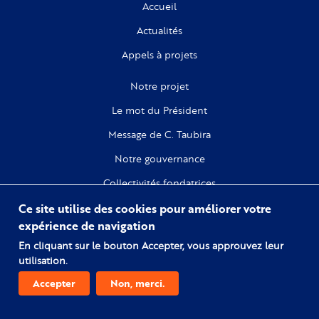
Accueil
Actualités
Appels à projets
Notre projet
Le mot du Président
Message de C. Taubira
Notre gouvernance
Collectivités fondatrices
Ce site utilise des cookies pour améliorer votre
Recherche
expérience de navigation
Citoyenneté
En cliquant sur le bouton Accepter, vous approuvez leur
utilisation.
Numérique
Accepter
Non, merci.
Comprendre l'esclavage