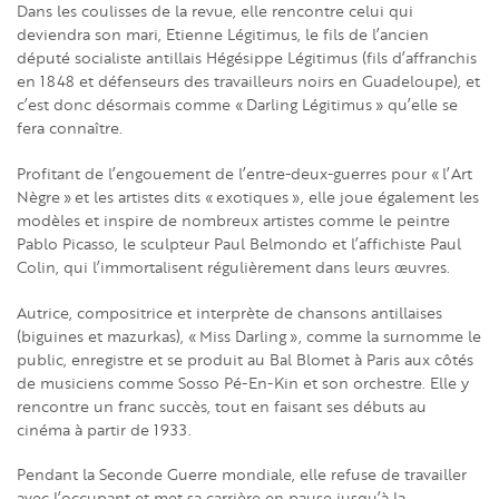
Dans les coulisses de la revue, elle rencontre celui qui
deviendra son mari, Etienne Légitimus, le fils de l’ancien
député socialiste antillais Hégésippe Légitimus (fils d’affranchis
en 1848 et défenseurs des travailleurs noirs en Guadeloupe), et
c’est donc désormais comme « Darling Légitimus » qu’elle se
fera connaître.
Profitant de l’engouement de l’entre-deux-guerres pour « l’Art
Nègre » et les artistes dits « exotiques », elle joue également les
modèles et inspire de nombreux artistes comme le peintre
Pablo Picasso, le sculpteur Paul Belmondo et l’affichiste Paul
Colin, qui l’immortalisent régulièrement dans leurs œuvres.
Autrice, compositrice et interprète de chansons antillaises
(biguines et mazurkas), « Miss Darling », comme la surnomme le
public, enregistre et se produit au Bal Blomet à Paris aux côtés
de musiciens comme Sosso Pé-En-Kin et son orchestre. Elle y
rencontre un franc succès, tout en faisant ses débuts au
cinéma à partir de 1933.
Pendant la Seconde Guerre mondiale, elle refuse de travailler
avec l’occupant et met sa carrière en pause jusqu’à la