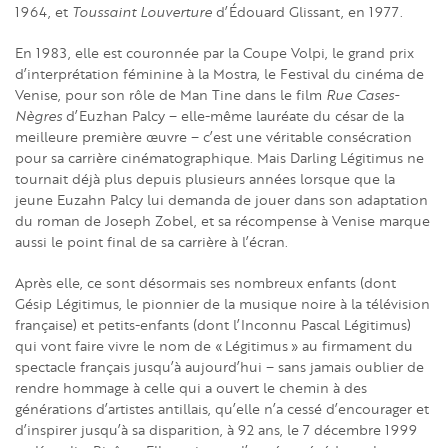
1964, et
Toussaint Louverture
d’Édouard Glissant, en 1977.
En 1983, elle est couronnée par la Coupe Volpi, le grand prix
d’interprétation féminine à la Mostra, le Festival du cinéma de
Venise, pour son rôle de Man Tine dans le film
Rue Cases-
Nègres
d’Euzhan Palcy – elle-même lauréate du césar de la
meilleure première œuvre – c’est une véritable consécration
pour sa carrière cinématographique. Mais Darling Légitimus ne
tournait déjà plus depuis plusieurs années lorsque que la
jeune Euzahn Palcy lui demanda de jouer dans son adaptation
du roman de Joseph Zobel, et sa récompense à Venise marque
aussi le point final de sa carrière à l’écran.
Après elle, ce sont désormais ses nombreux enfants (dont
Gésip Légitimus, le pionnier de la musique noire à la télévision
française) et petits-enfants (dont l’Inconnu Pascal Légitimus)
qui vont faire vivre le nom de « Légitimus » au firmament du
spectacle français jusqu’à aujourd’hui – sans jamais oublier de
rendre hommage à celle qui a ouvert le chemin à des
générations d’artistes antillais, qu’elle n’a cessé d’encourager et
d’inspirer jusqu’à sa disparition, à 92 ans, le 7 décembre 1999