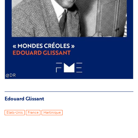
@DR
Edouard Glissant
Etats-Unis
France
Martinique