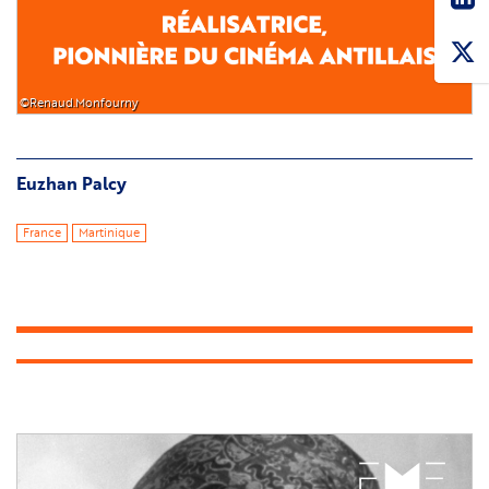
©Renaud.Monfourny
Euzhan Palcy
France
Martinique
Image