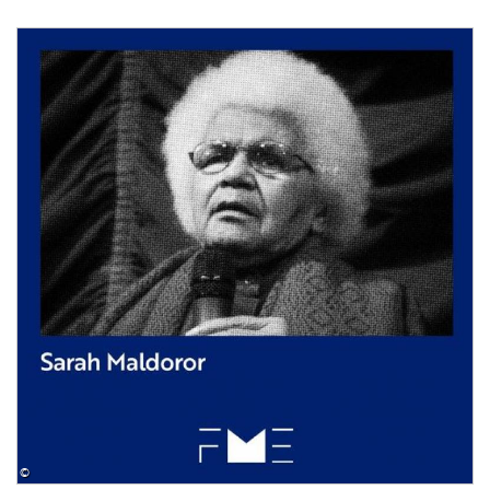
Image
©