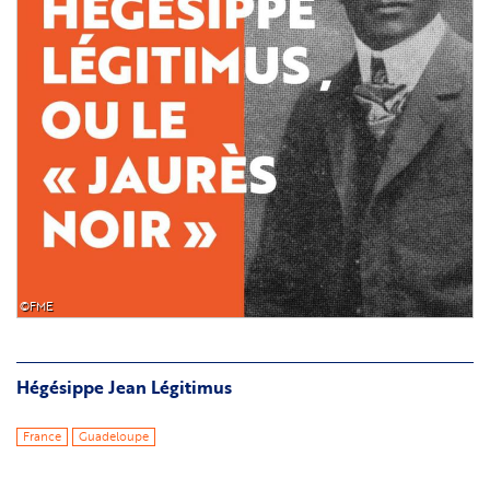
©FME
Hégésippe Jean Légitimus
France
Guadeloupe