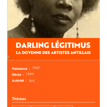
©
1907
Naissance
1999
Décès
Art
Activité
Thèmes