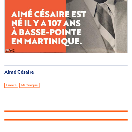
©FME
Aimé Césaire
France
Martinique