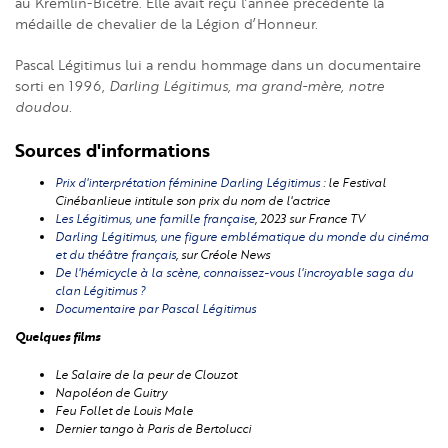
au Kremlin-Bicêtre. Elle avait reçu l’année précédente la
médaille de chevalier de la Légion d’Honneur.
Pascal Légitimus lui a rendu hommage dans un documentaire
sorti en 1996,
Darling Légitimus, ma grand-mère, notre
doudou.
Sources d'informations
Prix d'interprétation féminine Darling Légitimus
: le Festival
Cinébanlieue intitule son prix du nom de l'actrice
Les Légitimus, une famille française
, 2023 sur France TV
Darling Légitimus, une figure emblématique du monde du cinéma
et du théâtre français
, sur Créole News
De l'hémicycle à la scène, connaissez-vous l'incroyable saga du
clan Légitimus ?
Documentaire par Pascal Légitimus
Quelques films
Le Salaire de la peur
de Clouzot
Napoléon
de Guitry
Feu Follet
de Louis Male
Dernier tango à Paris
de Bertolucci