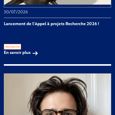
30/07/2026
Lancement de l'Appel à projets Recherche 2026 !
Recherche
En savoir plus
sur 
Lancement 
de 
l'Appel 
à 
projets 
Recherche 
2026 
!