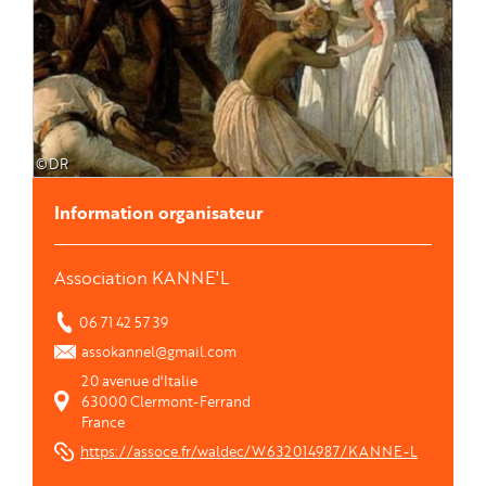
©DR
Information organisateur
Association KANNE'L
06 71 42 57 39
assokannel@gmail.com
20 avenue d'Italie
63000
Clermont-Ferrand
France
https://assoce.fr/waldec/W632014987/KANNE-L