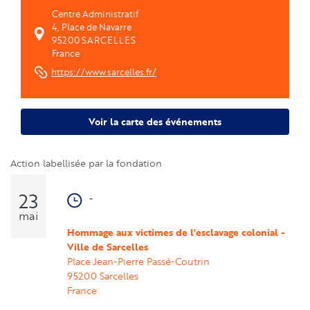
Centre Administratif
4, Place de Navarre
95200
SARCELLES
France
https://www.sarcelles.fr/
Voir la carte des événements
Action labellisée par la fondation
23
-
mai
Hommage aux victimes de l'esclavage colonial - 
Ville de Sarcelles
Place Jean-Pierre Passé-Coutrin
95200
Sarcelles
France