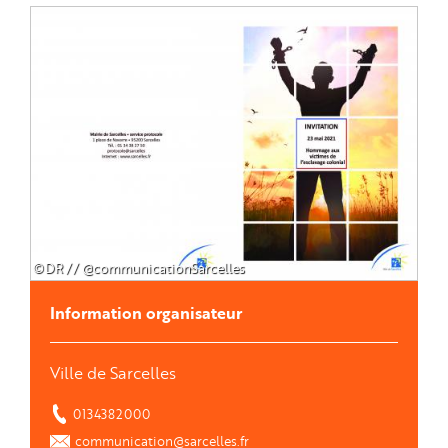
Image
©DR // @communicationSarcelles
Information organisateur
Ville de Sarcelles
0134382000
communication@sarcelles.fr