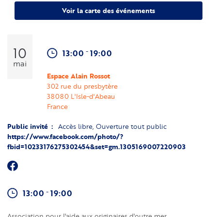
Voir la carte des événements
10
-
13:00
19:00
mai
Espace Alain Rossot
302 rue du presbytère
38080
L'Isle-d'Abeau 
France
Public invité
Accès libre
Ouverture tout public
https://www.facebook.com/photo/?
fbid=10233176275302454&set=gm.1305169007220903
-
13:00
19:00
Association pour l'aide aux originaires d'outre mer