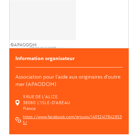
©APAODOM
Information organisateur
Association pour l'aide aux originaires d'outre
mer (APAODOM)
9 RUE DE L'ALIZE 
38080
 L'ISLE-D'ABEAU 
France
https://www.facebook.com/groups/14932417842853
5/