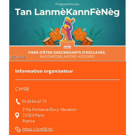
©CM98
Information organisateur
CM98
01 43 64 67 75
3 Vla Hortense Dury-Vasselon
75020
Paris
France
https://cm98.fr/