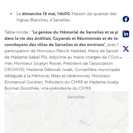
dimanche 18 mai, 14h00
Le
, Maison de quartier des
Soc
Vignes Blanches, à Sarcelles :
Sha
La genèse du Mémorial de Sarcelles et sa place
Table-ronde : “
dans la vie des Antillais, Guyanais et Réunionnais et de leurs
concitoyens des villes de Sarcelles et des environs
,
”
avec la
participation de Monsieur Patrick Haddad, Maire de Sarcelles,
de Madame Isabel Plo, Adjointe au maire chargée de l’Outre-
mer, Monsieur Jocelyn Rosier, Président de l’association
CROMVO, Madame Déborah Israël, Conseillère municipale
déléguée à la Mémoire, fêtes et cérémonies, Monsieur
Emmanuel Gordien, Président du CM98 et Madame Josely
Bonnet Dorothée, vice-présidente du CM98.