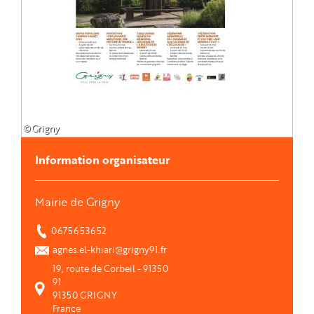
©Grigny
Information organisateur
Mairie de Grigny
0675653652
agnes.el-khiari@grigny91.fr
19, route de Corbeil - 91350
91
91350
GRIGNY
France