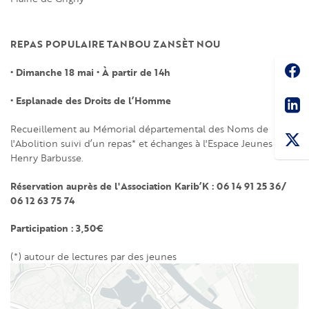
REPAS POPULAIRE TANBOU ZANSÈT NOU
Soc
• Dimanche 18 mai • À partir de 14h
Sha
• Esplanade des Droits de l’Homme
Recueillement au Mémorial départemental des Noms de
l'Abolition suivi d’un repas* et échanges à l'Espace Jeunes
Henry Barbusse.
Réservation auprès de l'Association Karib’K : 06 14 91 25 36/
06 12 63 75 74
Participation : 3,50€
(*) autour de lectures par des jeunes