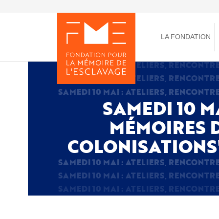
Aller
au
Toggle
contenu
menu
principal
LA FONDATION
SAMEDI 10 M
MÉMOIRES D
COLONISATIONS" 