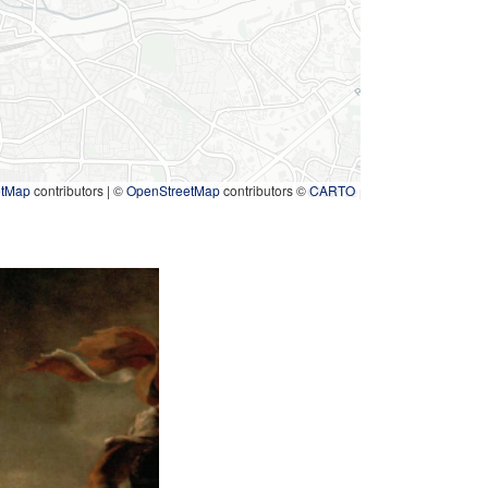
etMap
contributors
|
©
OpenStreetMap
contributors ©
CARTO