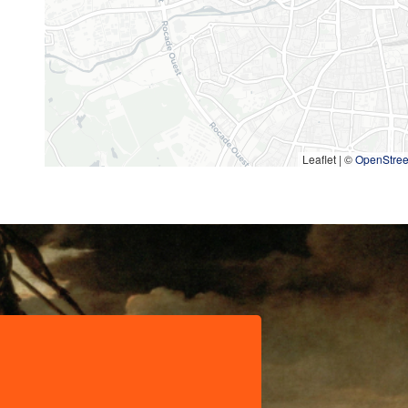
Leaflet | ©
OpenStre