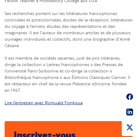
Fellow Teacher à Middlebury College aux USA.
Ses recherches portent sur les littératures francophones
coloniales et postcoloniales, études de la réception, littératures
du voyage à l'envers, études des représentations et des
imaginaires. Il est l’auteur de nombreux articles et de plusieurs
ouvrages individuels et collectifs, dont une biographie d’Aimé
Césaire.
Il est membre de sociétés savantes, juré de prix littéraires,
dirige la collection « Lettres francophones » des Presses de
l'université Paris-Sorbonne et co-dirige la collection «
Bibliothèque francophone » aux Éditions Classiques Garnier. Il
est rédacteur en chef de la revue
Présence africaine
, fondée
en 1947.
Soc
Lire l'entretien avec Romuald Fonkoua
Sha
Inscrivez-vous