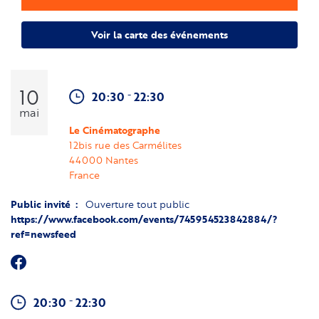
Voir la carte des événements
10
-
20:30
22:30
mai
Le Cinématographe
12bis rue des Carmélites
44000
Nantes
France
Public invité
Ouverture tout public
https://www.facebook.com/events/745954523842884/?
ref=newsfeed
-
20:30
22:30