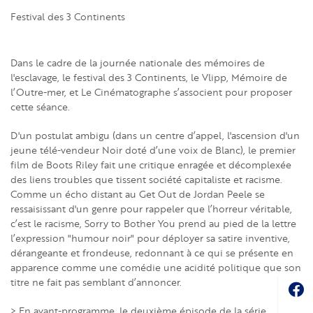
Festival des 3 Continents
Dans le cadre de la journée nationale des mémoires de
l'esclavage, le festival des 3 Continents, le Vlipp, Mémoire de
l’Outre-mer, et Le Cinématographe s’associent pour proposer
cette séance.
D'un postulat ambigu (dans un centre d’appel, l'ascension d'un
jeune télé-vendeur Noir doté d’une voix de Blanc), le premier
film de Boots Riley fait une critique enragée et décomplexée
des liens troubles que tissent société capitaliste et racisme.
Comme un écho distant au Get Out de Jordan Peele se
ressaisissant d'un genre pour rappeler que l’horreur véritable,
c’est le racisme, Sorry to Bother You prend au pied de la lettre
l’expression "humour noir" pour déployer sa satire inventive,
dérangeante et frondeuse, redonnant à ce qui se présente en
apparence comme une comédie une acidité politique que son
Soc
titre ne fait pas semblant d’annoncer.
> En avant-programme, le deuxième épisode de la série