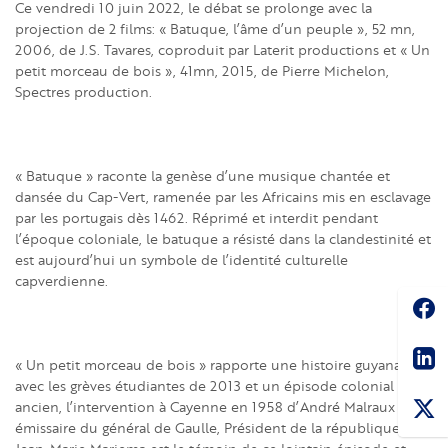
Ce vendredi 10 juin 2022, le débat se prolonge avec la
projection de 2 films: « Batuque, l’âme d’un peuple », 52 mn,
2006, de J.S. Tavares, coproduit par Laterit productions et « Un
petit morceau de bois », 41mn, 2015, de Pierre Michelon,
Spectres production.
« Batuque » raconte la genèse d’une musique chantée et
dansée du Cap-Vert, ramenée par les Africains mis en esclavage
par les portugais dès 1462. Réprimé et interdit pendant
l’époque coloniale, le batuque a résisté dans la clandestinité et
est aujourd’hui un symbole de l’identité culturelle
capverdienne.
Soc
Sha
« Un petit morceau de bois » rapporte une histoire guyanaise
avec les grèves étudiantes de 2013 et un épisode colonial plus
ancien, l’intervention à Cayenne en 1958 d’André Malraux alors
émissaire du général de Gaulle, Président de la république.