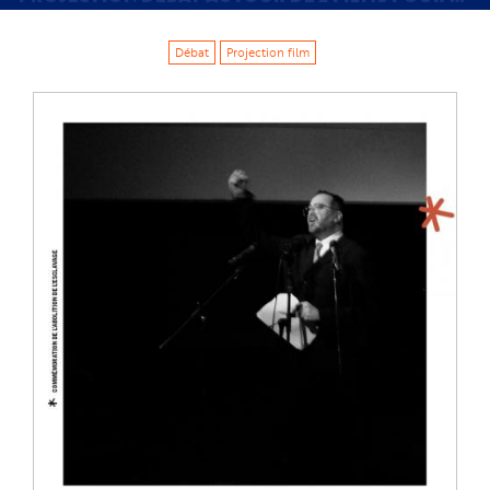
Débat
Projection film
Image