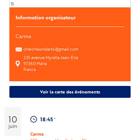
©
Information organisateur
Carma
chercheursdart4@gmail.com
235 avenue Myrella Jean-Elie
97360
Mana
France
Voir la carte des événements
10
-
18:45
juin
Carma