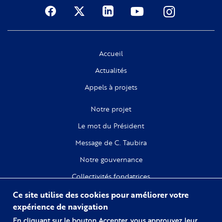
Social
Accueil
Actualités
Appels à projets
Notre projet
Le mot du Président
Message de C. Taubira
Notre gouvernance
Collectivités fondatrices
Ce site utilise des cookies pour améliorer votre
Recherche
expérience de navigation
Citoyenneté
En cliquant sur le bouton Accepter, vous approuvez leur