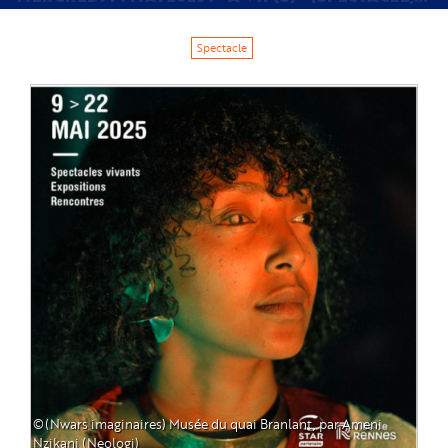
Spectacle
Image
©(Nwars imaginaires) Musée du quai Branlant, par Ameni
Nzikani (Neologi)