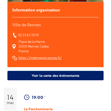
Information organisateur
Ville de Rennes
02 23 62 10 10
Place de la Mairie
35031
Rennes Cedex
France
https://metropole.rennes.fr/
Voir la carte des événements
14
-
19:00
mai
La Parcheminerie