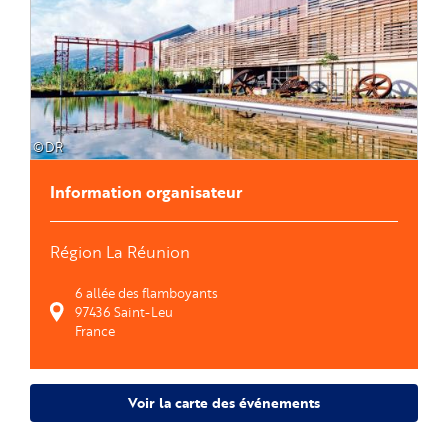
©DR
Information organisateur
Région La Réunion
6 allée des flamboyants
97436
Saint-Leu
France
Voir la carte des événements