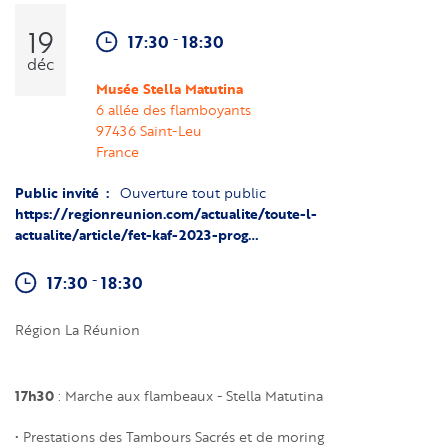
19
-
17:30
18:30
déc
Musée Stella Matutina
6 allée des flamboyants
97436
Saint-Leu
France
Public invité
Ouverture tout public
https://regionreunion.com/actualite/toute-l-
actualite/article/fet-kaf-2023-prog…
-
17:30
18:30
Région La Réunion
17h30
: Marche aux flambeaux - Stella Matutina
• Prestations des Tambours Sacrés et de moring