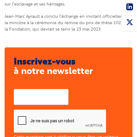
Sha
sur l’esclavage et ses héritages.
Jean-Marc Ayrault a conclu l’échange en invitant officiellement
la ministre à la cérémonie du remise du prix de thèse 2023 de
la Fondation, qui devrait se tenir le 23 mai 2023.
Inscrivez-vous
à notre newsletter
Courriel
Cette question sert à vérifier si vous êtes un visiteur