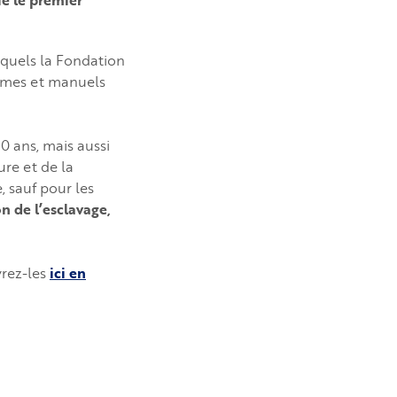
ie le premier
xquels la Fondation
ammes et manuels
20 ans, mais aussi
ure et de la
, sauf pour les
n de l’esclavage,
rez-les
ici en