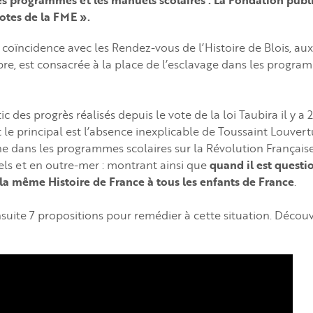
es programmes et les manuels scolaires : La Fondation publ
otes de la FME ».
 coïncidence avec les Rendez-vous de l’Histoire de Blois, au
obre, est consacrée à la place de l’esclavage dans les progr
tic des progrès réalisés depuis le vote de la loi Taubira il y a 
le principal est l’absence inexplicable de Toussaint Louvert
ne dans les programmes scolaires sur la Révolution Française
els et en outre-mer : montrant ainsi que
quand il est questio
la même Histoire de France à tous les enfants de France
.
suite 7 propositions pour remédier à cette situation. Découv