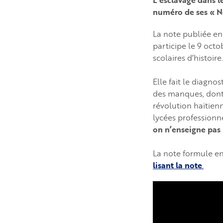
L’esclavage dans l
numéro de ses « N
La note publiée en
participe le 9 oct
scolaires d’histoire.
Elle fait le diagnos
des manques, dont 
révolution haïtien
lycées professionn
on n’enseigne pas 
La note formule en
lisant la note
.