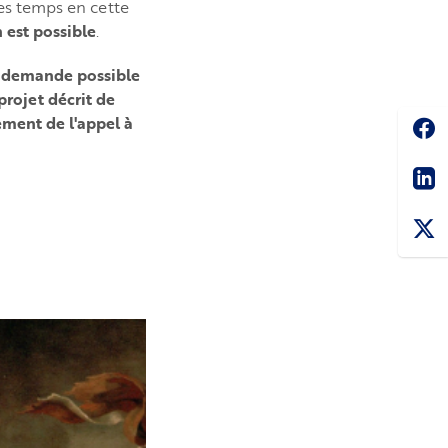
les temps en cette
 est possible
.
 de demande possible
projet décrit de
Soc
ement de l'appel à
Sha