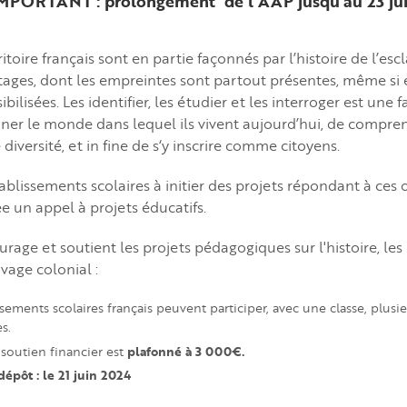
MPORTANT : prolongement de l'AAP jusqu'au 23 ju
ritoire français sont en partie façonnés par l’histoire de l’esc
tages, dont les empreintes sont partout présentes, même si 
sibilisées. Les identifier, les étudier et les interroger est une
ner le monde dans lequel ils vivent aujourd’hui, de compre
versité, et in fine de s‘y inscrire comme citoyens.
établissements scolaires à initier des projets répondant à ces 
 un appel à projets éducatifs.
rage et soutient les projets pédagogiques sur l'histoire, les
avage colonial :
ssements scolaires français peuvent participer, avec une classe, plusie
s.
plafonné à 3 000€.
soutien financier est
dépôt : le 21 juin 2024