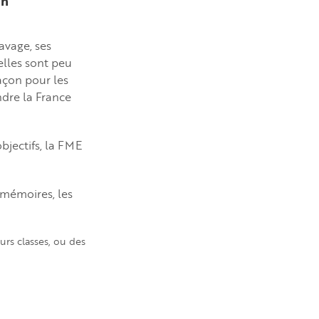
in
lavage, ses
elles sont peu
 façon pour les
ndre la France
objectifs, la FME
 mémoires, les
urs classes, ou des