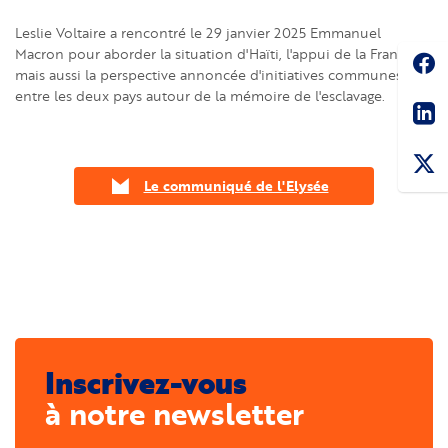
Leslie Voltaire a rencontré le 29 janvier 2025 Emmanuel
Soc
Macron pour aborder la situation d'Haïti, l'appui de la France,
mais aussi la perspective annoncée d'initiatives communes
entre les deux pays autour de la mémoire de l'esclavage.
Sha
Le communiqué de l'Elysée
Inscrivez-vous
à notre newsletter