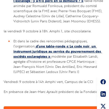
l’esclavage : y a-t-il péril en la demeure ? »
table ronde
animée par Romuald Fonkoua, président du comité
scientifique de la FME avec Pierre-Yves Bocquet (FME),
Audrey Celestine (Univ de Lille), Catherine Cocquery-
Vidrovitch (univ Paris Diderot), Jean Moomou (EHESS).
le vendredi 9 octobre à 18h. Amphi 1, site chocolaterie
.
Et dans le cadre des rencontres pédagogiques,
d’une table-ronde
« Le code noir  un 
l’organisation
instrument juridique au service du gouvernement des 
sociétés esclavagistes »
modérée par Elisabeth Landi,
agrégée d’histoire et professeure CPGE Martinique :
Jean-François Niort (Univ. Des Antilles), Eric Mesnard
(UPEC) et Sébastien Ledoux (Univ Paris I)
Soc
Vendredi 9 octobre à 14h Amphi vert, Campus de la CCI
Sha
En présence de Jean-Marc Ayrault président de la Fondationn.