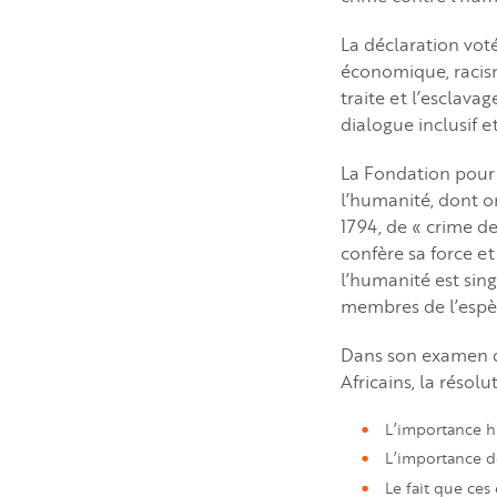
La déclaration voté
économique, racism
traite et l’esclava
dialogue inclusif et
La Fondation pour 
l’humanité, dont on
1794, de « crime de
confère sa force e
l’humanité est sin
membres de l’espè
Dans son examen de 
Africains, la résol
L’importance hi
L’importance de
Le fait que ces