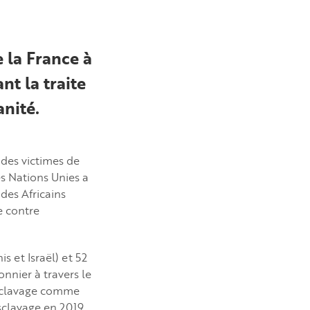
 la France à
nt la traite
nité.
des victimes de
es Nations Unies a
des Africains
e contre
s et Israël) et 52
nnier à travers le
’esclavage comme
esclavage en 2019.