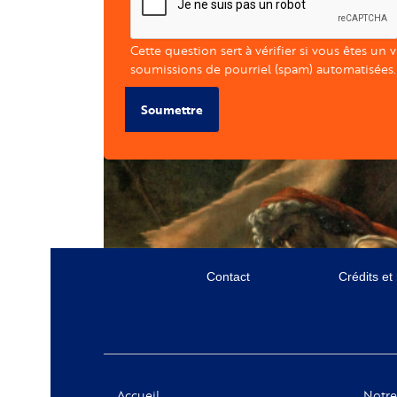
Cette question sert à vérifier si vous êtes un 
soumissions de pourriel (spam) automatisées.
Soumettre
Menu
Contact
Crédits et
secondaire
Social
Accueil
Notre