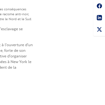
Soc
 des conséquences
Sha
e racisme anti-noir,
ntre le Nord et le Sud.
’esclavage se
 à l’ouverture d’un
e, forte de son
ative d’organiser
mées à New York le
dent de la