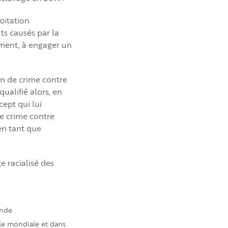
oitation
ts causés par la
vement, à engager un
on de crime contre
ualifié alors, en
cept qui lui
ue crime contre
en tant que
e racialisé des
onde
lle mondiale et dans