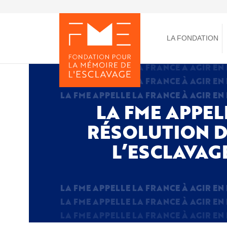
Aller
au
Toggle
contenu
menu
principal
LA FONDATION
LA FME APPEL
RÉSOLUTION D
L’ESCLAVAG