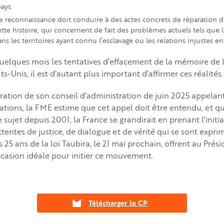
ays
tte reconnaissance doit conduire à des actes concrets de réparation
tte histoire, qui concernent de fait des problèmes actuels tels que l
ans les territoires ayant connu l’esclavage ou les relations injustes e
uelques mois les tentatives d’effacement de la mémoire de l
ts-Unis, il est d’autant plus important d’affirmer ces réalités.
ration de son conseil d’administration de juin 2025 appelant
rations, la FME estime que cet appel doit être entendu, et qu
e sujet depuis 2001, la France se grandirait en prenant l’initi
tentes de justice, de dialogue et de vérité qui se sont expri
s 25 ans de la loi Taubira, le 21 mai prochain, offrent au Prési
casion idéale pour initier ce mouvement.
Télécharger le CP