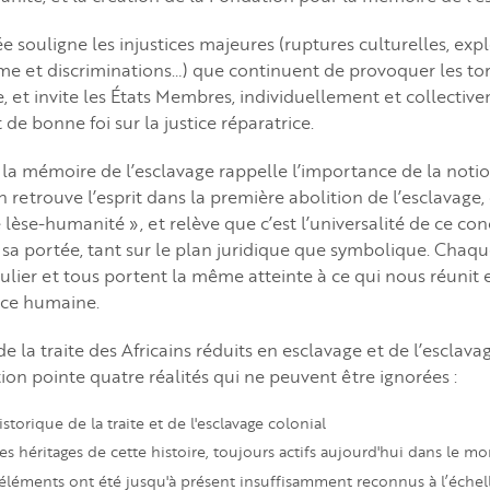
e souligne les injustices majeures (ruptures culturelles, expl
e et discriminations…) que continuent de provoquer les tor
ge, et invite les États Membres, individuellement et collecti
 de bonne foi sur la justice réparatrice.
la mémoire de l’esclavage rappelle l’importance de la noti
 retrouve l’esprit dans la première abolition de l’esclavage, q
 lèse-humanité », et relève que c’est l’universalité de ce con
t sa portée, tant sur le plan juridique que symbolique. Chaq
gulier et tous portent la même atteinte à ce qui nous réunit 
ce humaine.
la traite des Africains réduits en esclavage et de l’esclavag
ution pointe quatre réalités qui ne peuvent être ignorées :
storique de la traite et de l'esclavage colonial
s héritages de cette histoire, toujours actifs aujourd'hui dans le m
 éléments ont été jusqu'à présent insuffisamment reconnus à l’éche