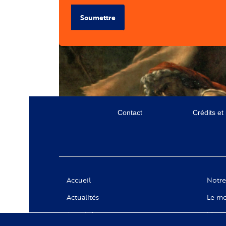
Soumettre
Menu
Contact
Crédits et
secondaire
Social
Accueil
Notre
Actualités
Le mo
Appels à projets
Messa