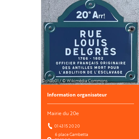
©chab01 / © Wikimédia Commons
Information organisateur
Mairie du 20e
01 43 15 20 20
6 place Gambetta 