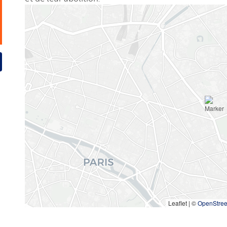
Leaflet | ©
OpenStre