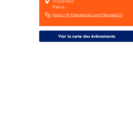
75020
Paris
France
https://fr-fr.facebook.com/Mairiedu20
Voir la carte des événements