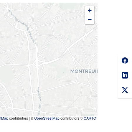
+
−
Soc
Sha
etMap
contributors
|
©
OpenStreetMap
contributors ©
CARTO