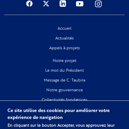
Social
Accueil
Actualités
Appels à projets
Notre projet
Le mot du Président
Message de C. Taubira
Notre gouvernance
Collectivités fondatrices
Ce site utilise des cookies pour améliorer votre
Recherche
expérience de navigation
Citoyenneté
En cliquant sur le bouton Accepter, vous approuvez leur