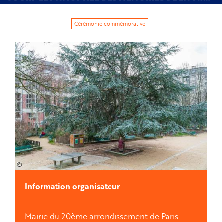
Cérémonie commémorative
Image
©
Information organisateur
Mairie du 20ème arrondissement de Paris