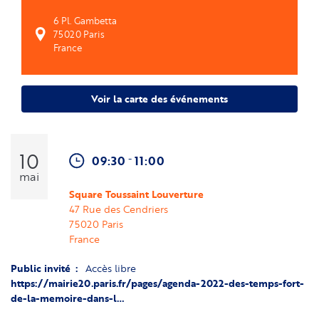
6 Pl. Gambetta
75020
Paris
France
Voir la carte des événements
10
-
09:30
11:00
mai
Square Toussaint Louverture
47 Rue des Cendriers
75020
Paris
France
Public invité
Accès libre
https://mairie20.paris.fr/pages/agenda-2022-des-temps-fort-
de-la-memoire-dans-l…