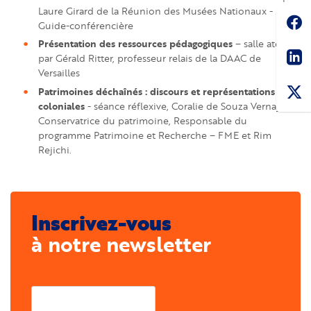
Laure Girard de la Réunion des Musées Nationaux -
Soc
Guide-conférencière
Présentation des ressources pédagogiques
– salle atelier
Sha
par Gérald Ritter, professeur relais de la DAAC de
Versailles
Patrimoines déchaînés : discours et représentations
coloniales
- séance réflexive, Coralie de Souza Vernay,
Conservatrice du patrimoine, Responsable du
programme Patrimoine et Recherche – FME et Rim
Rejichi.
Inscrivez-vous
à notre newsletter
Courriel