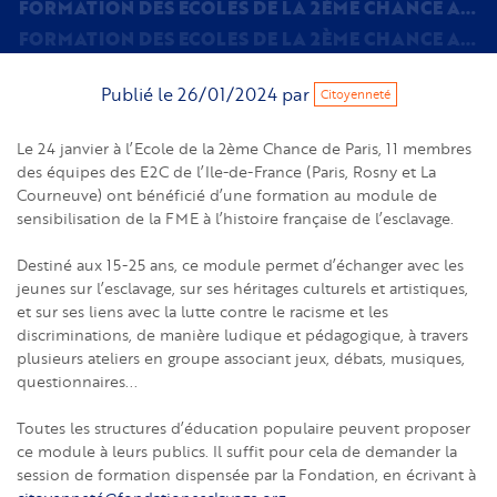
FORMATION DES ECOLES DE LA 2ÈME CHANCE AU MODULE DE LA FME SUR L’HISTOIRE FRANÇAISE DE L’ESCLAVAGE
FORMATION DES ECOLES DE LA 2ÈME CHANCE AU MODULE DE LA FME SUR L’HISTOIRE FRANÇAISE DE L’ESCLAVAGE
Publié le
26/01/2024
par
Citoyenneté
Le 24 janvier à l’Ecole de la 2ème Chance de Paris, 11 membres
des équipes des E2C de l’Ile-de-France (Paris, Rosny et La
Courneuve) ont bénéficié d’une formation au module de
sensibilisation de la FME à l’histoire française de l’esclavage.
Destiné aux 15-25 ans, ce module permet d’échanger avec les
jeunes sur l’esclavage, sur ses héritages culturels et artistiques,
et sur ses liens avec la lutte contre le racisme et les
discriminations, de manière ludique et pédagogique, à travers
plusieurs ateliers en groupe associant jeux, débats, musiques,
questionnaires...
Toutes les structures d’éducation populaire peuvent proposer
ce module à leurs publics. Il suffit pour cela de demander la
session de formation dispensée par la Fondation, en écrivant à