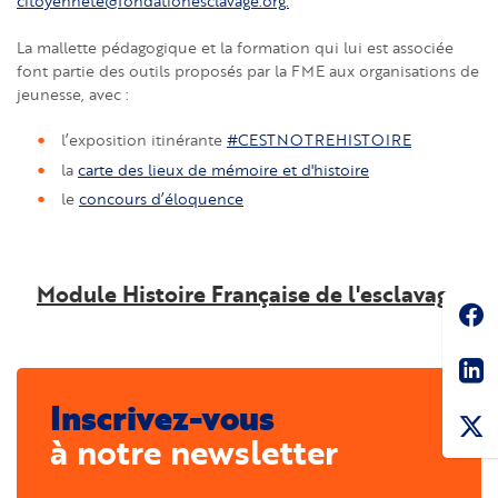
citoyenneté@fondationesclavage.org.
La mallette pédagogique et la formation qui lui est associée
font partie des outils proposés par la FME aux organisations de
jeunesse, avec :
l’exposition itinérante
#CESTNOTREHISTOIRE
la
carte des lieux de mémoire et d'histoire
le
concours d’éloquence
Module Histoire Française de l'esclavage
Soc
Sha
Inscrivez-vous
à notre newsletter