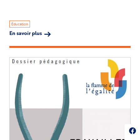
Éducation
En savoir plus
sur
Lancement
de
l'Appel
à
projets
Éducation
2025
Soc