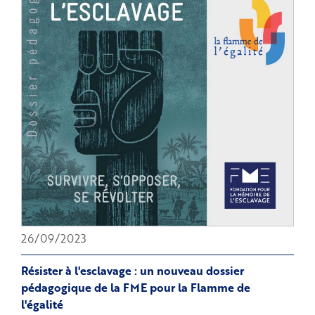
un
nouveau
dossier
pédagogique
pour
les enseignants
publié
par
la
fondation
26/09/2023
Résister à l'esclavage : un nouveau dossier
pédagogique de la FME pour la Flamme de
l'égalité