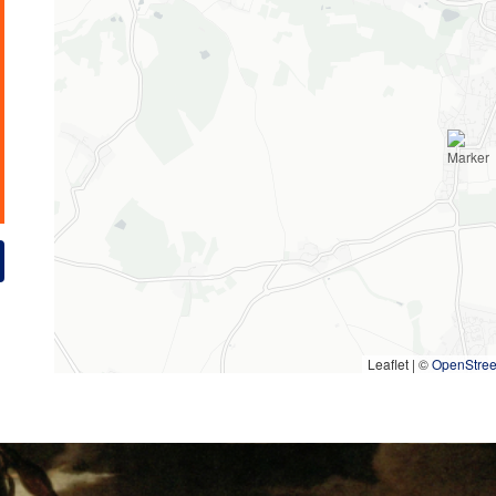
Leaflet | ©
OpenStre