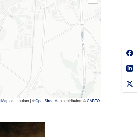
Soc
Sha
etMap
contributors
|
©
OpenStreetMap
contributors ©
CARTO