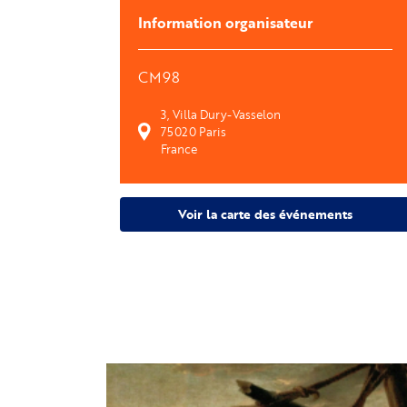
Information organisateur
CM98
3, Villa Dury-Vasselon
75020
Paris
France
Voir la carte des événements