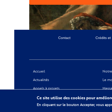
Menu
Contact
Crédits et
secondaire
Social
Accueil
Notre
Actualités
Le mo
Appels à projets
Messa
Notre
Ce site utilise des cookies pour amélio
En cliquant sur le bouton Accepter, vous appr
Collec