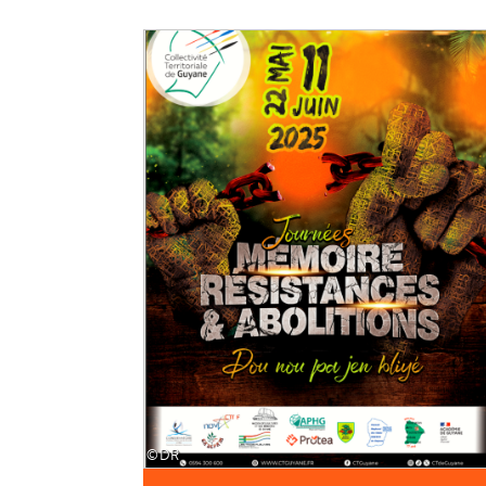
Image
©DR