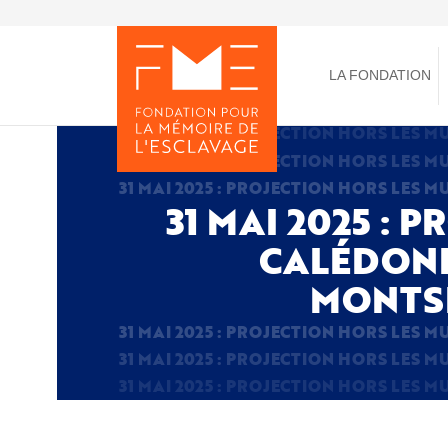
Aller
au
Toggle
contenu
menu
principal
LA FONDATION
31 MAI 2025 :
CALÉDONI
MONTS