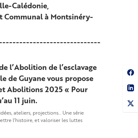
lle-Calédonie,
bet Communal à Montsinéry-
------------------------------
e l’Abolition de l’esclavage
Soc
iale de Guyane vous propose
Sha
et Abolitions 2025 « Pour
au 11 juin.
dées, ateliers, projections… Une série
e l’histoire, et valoriser les luttes