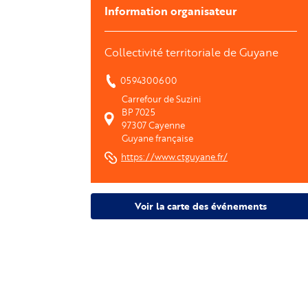
Information organisateur
Collectivité territoriale de Guyane
0594300600
Carrefour de Suzini
BP 7025
97307
Cayenne
Guyane française
https://www.ctguyane.fr/
Voir la carte des événements