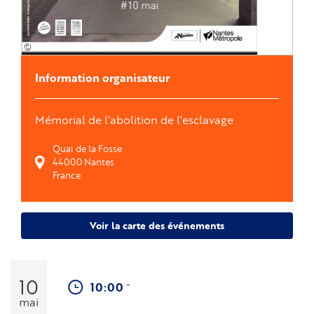
©
Information organisateur
Mémorial de l'abolition de l'esclavage
Quai de la Fosse
44000
Nantes
France
Voir la carte des événements
10
-
10:00
mai